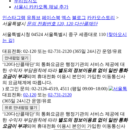
누리집지도
서울시 카카오톡 채널 추가
인스타그램
유튜브
페이스북
엑스
블로그
카카오스토리
>
서울특별시
문의 전화번호 120, 120 다산콜재단
서울특별시청 04524 서울특별시 중구 세종대로 110
[찾아오시
는 길]
대표전화: 02-120 또는 02-731-2120 (365일 24시간 운영/유료
안내팝업 열기
‘120다산콜재단’의 통화요금은 행정기관의 서비스 제공에 대
한
수익자 부담원칙에 따라
별도의 정보이용료 없이 일반 통화
요금이 부과
되며
휴대전화 이용시 본인이 가입한 이동통신사
의 요금체계에 따릅니다.
) 로그인 문의: 02-2126-4519, 4511 (평일 09:00~18:00)
대표전화:
02-120
또는
02-731-2120
(365일 24시간 운영/유료
유료 안내팝업 열기
‘120다산콜재단’의 통화요금은 행정기관의 서비스 제공에 대
한
수익자 부담원칙에 따라
별도의 정보이용료 없이 일반 통화
요금이 부과
되며
휴대전화 이용시 본인이 가입한 이동통신사