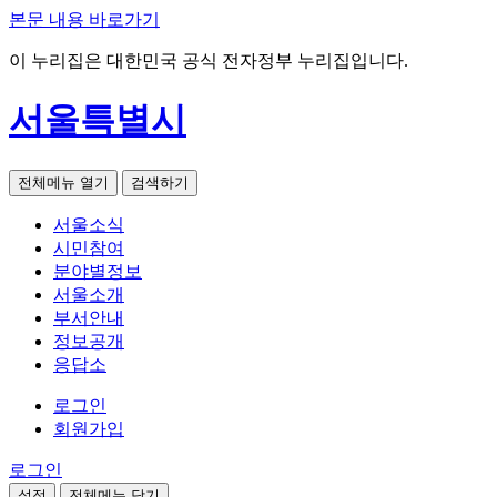
본문 내용 바로가기
이 누리집은 대한민국 공식 전자정부 누리집입니다.
서울특별시
전체메뉴 열기
검색하기
서울소식
시민참여
분야별정보
서울소개
부서안내
정보공개
응답소
로그인
회원가입
로그인
설정
전체메뉴 닫기