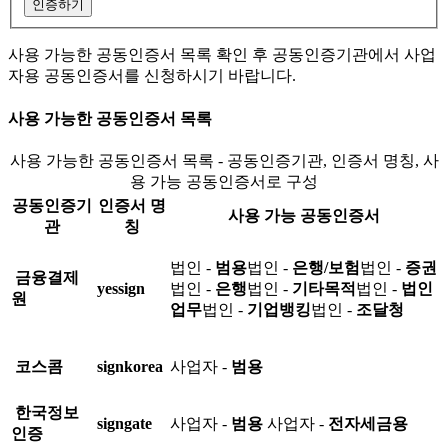
인증하기
사용 가능한 공동인증서 목록 확인 후 공동인증기관에서 사업
자용 공동인증서를 신청하시기 바랍니다.
사용 가능한 공동인증서 목록
사용 가능한 공동인증서 목록 - 공동인증기관, 인증서 명칭, 사
용 가능 공동인증서로 구성
공동인증기
인증서 명
사용 가능 공동인증서
관
칭
법인 -
범용
법인 -
은행/보험
법인 -
증권
금융결제
yessign
법인 -
은행
법인 -
기타목적
법인 -
법인
원
업무
법인 -
기업뱅킹
법인 -
조달청
코스콤
signkorea
사업자 -
범용
한국정보
signgate
사업자 -
범용
사업자 -
전자세금용
인증