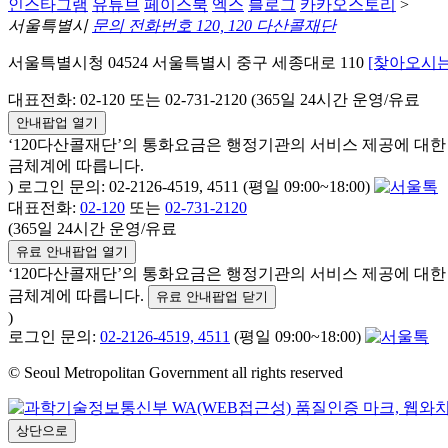
인스타그램
유튜브
페이스북
엑스
블로그
카카오스토리
>
서울특별시
문의 전화번호 120, 120 다산콜재단
서울특별시청 04524 서울특별시 중구 세종대로 110
[찾아오시는
대표전화: 02-120 또는 02-731-2120 (365일 24시간 운영/유료
안내팝업 열기
‘120다산콜재단’의 통화요금은 행정기관의 서비스 제공에 대
금체계에 따릅니다.
) 로그인 문의: 02-2126-4519, 4511 (평일 09:00~18:00)
대표전화:
02-120
또는
02-731-2120
(365일 24시간 운영/유료
유료 안내팝업 열기
‘120다산콜재단’의 통화요금은 행정기관의 서비스 제공에 대
금체계에 따릅니다.
유료 안내팝업 닫기
)
로그인 문의:
02-2126-4519, 4511
(평일 09:00~18:00)
© Seoul Metropolitan Government all rights reserved
상단으로