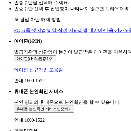
인증수단을 선택해 주세요.
인증수단 선택 후 팝업창이 나타나지 않으면 브라우저의
※ 팝업 차단 해제 방법
PC
크롬·엣지앱
웨일·삼성·사파리앱
네이버·다음·카카오
아이핀(i-PIN)
발급기관과 상관없이 본인이 발급받은
아이핀을 이용하
아이핀(i-PIN)
인증하기
아이핀 신규가입
도움말
안내 1600-1522
휴대폰 본인확인 서비스
본인 명의의 휴대폰으로
본인확인을 할 수 있습니다.
휴대폰 본인확인 서비스
인증하기
안내 1600-1522
공동인증서