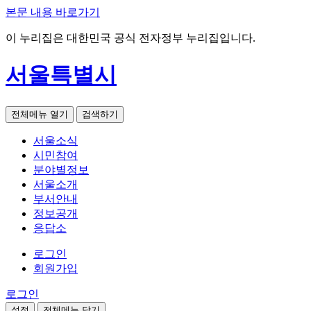
본문 내용 바로가기
이 누리집은 대한민국 공식 전자정부 누리집입니다.
서울특별시
전체메뉴 열기
검색하기
서울소식
시민참여
분야별정보
서울소개
부서안내
정보공개
응답소
로그인
회원가입
로그인
설정
전체메뉴 닫기