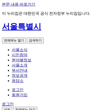
본문 내용 바로가기
이 누리집은 대한민국 공식 전자정부 누리집입니다.
서울특별시
전체메뉴 열기
검색하기
서울소식
시민참여
분야별정보
서울소개
부서안내
정보공개
응답소
로그인
회원가입
로그인
설정
전체메뉴 닫기