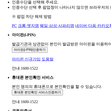
인증수단을 선택해 주세요.
인증수단 선택 후 팝업창이 나타나지 않으면 브라우저의
※ 팝업 차단 해제 방법
PC
크롬·엣지앱
웨일·삼성·사파리앱
네이버·다음·카카오
아이핀(i-PIN)
발급기관과 상관없이 본인이 발급받은
아이핀을 이용하
아이핀(i-PIN)
인증하기
아이핀 신규가입
도움말
안내 1600-1522
휴대폰 본인확인 서비스
본인 명의의 휴대폰으로
본인확인을 할 수 있습니다.
휴대폰 본인확인 서비스
인증하기
안내 1600-1522
공동인증서