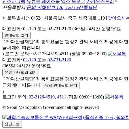
인스타그램
유튜브
페이스북
엑스
블로그
카카오스토리
>
서울특별시
문의 전화번호 120, 120 다산콜재단
서울특별시청 04524 서울특별시 중구 세종대로 110
[찾아오시는
대표전화: 02-120 또는 02-731-2120 (365일 24시간 운영/유료
안내팝업 열기
‘120다산콜재단’의 통화요금은 행정기관의 서비스 제공에 대
금체계에 따릅니다.
) 로그인 문의: 02-2126-4519, 4511 (평일 09:00~18:00)
대표전화:
02-120
또는
02-731-2120
(365일 24시간 운영/유료
유료 안내팝업 열기
‘120다산콜재단’의 통화요금은 행정기관의 서비스 제공에 대
금체계에 따릅니다.
유료 안내팝업 닫기
)
로그인 문의:
02-2126-4519, 4511
(평일 09:00~18:00)
© Seoul Metropolitan Government all rights reserved
상단으로