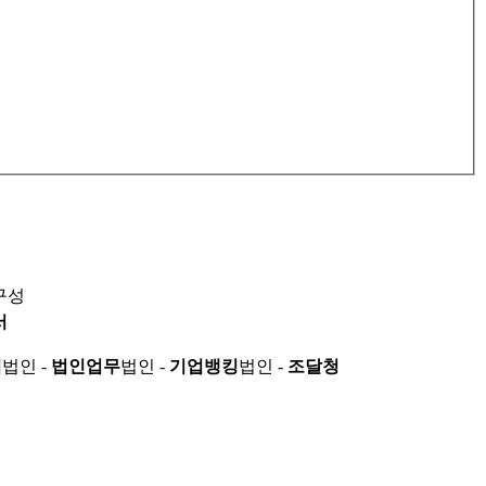
구성
서
적
법인 -
법인업무
법인 -
기업뱅킹
법인 -
조달청