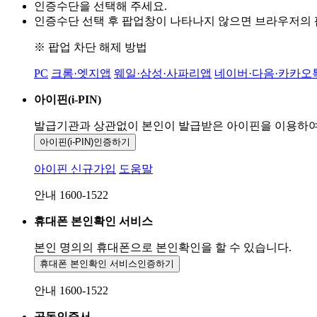
인증수단을 선택해 주세요.
인증수단 선택 후 팝업창이 나타나지 않으면 브라우저의
※ 팝업 차단 해제 방법
PC
크롬·엣지앱
웨일·삼성·사파리앱
네이버·다음·카카오
아이핀(i-PIN)
발급기관과 상관없이 본인이 발급받은
아이핀을 이용하
아이핀(i-PIN)
인증하기
아이핀 신규가입
도움말
안내 1600-1522
휴대폰 본인확인 서비스
본인 명의의 휴대폰으로
본인확인을 할 수 있습니다.
휴대폰 본인확인 서비스
인증하기
안내 1600-1522
공동인증서