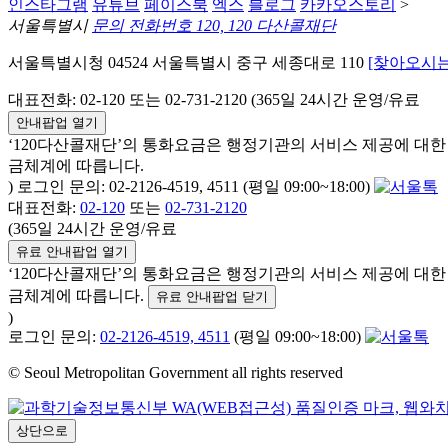
인스타그램
유튜브
페이스북
엑스
블로그
카카오스토리
>
서울특별시
문의 전화번호 120, 120 다산콜재단
서울특별시청 04524 서울특별시 중구 세종대로 110
[찾아오시는
대표전화: 02-120 또는 02-731-2120 (365일 24시간 운영/유료
안내팝업 열기
‘120다산콜재단’의 통화요금은 행정기관의 서비스 제공에 대
금체계에 따릅니다.
) 로그인 문의: 02-2126-4519, 4511 (평일 09:00~18:00)
대표전화:
02-120
또는
02-731-2120
(365일 24시간 운영/유료
유료 안내팝업 열기
‘120다산콜재단’의 통화요금은 행정기관의 서비스 제공에 대
금체계에 따릅니다.
유료 안내팝업 닫기
)
로그인 문의:
02-2126-4519, 4511
(평일 09:00~18:00)
© Seoul Metropolitan Government all rights reserved
상단으로