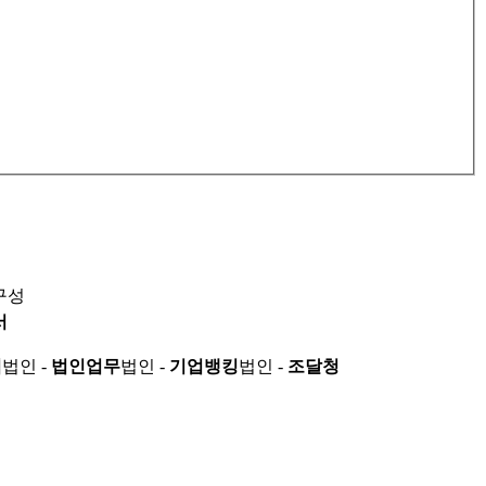
구성
서
적
법인 -
법인업무
법인 -
기업뱅킹
법인 -
조달청