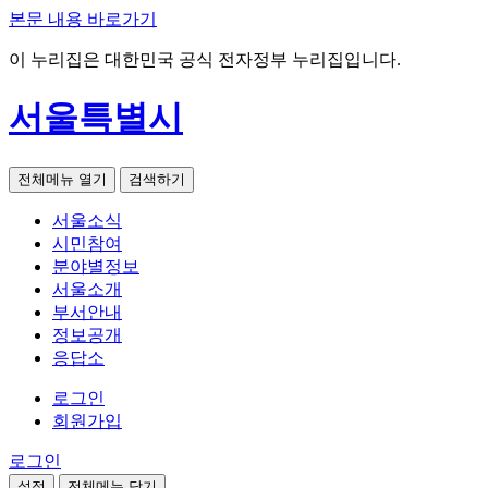
본문 내용 바로가기
이 누리집은 대한민국 공식 전자정부 누리집입니다.
서울특별시
전체메뉴 열기
검색하기
서울소식
시민참여
분야별정보
서울소개
부서안내
정보공개
응답소
로그인
회원가입
로그인
설정
전체메뉴 닫기