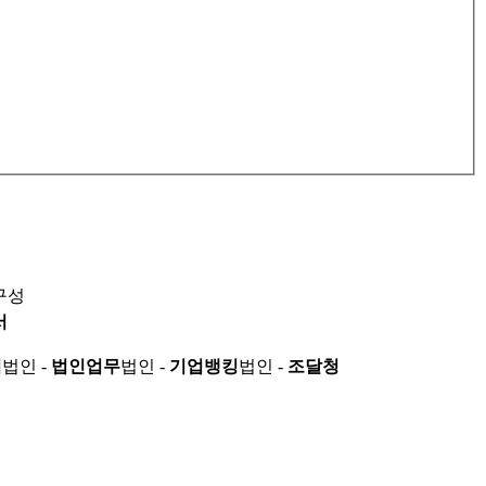
구성
서
적
법인 -
법인업무
법인 -
기업뱅킹
법인 -
조달청