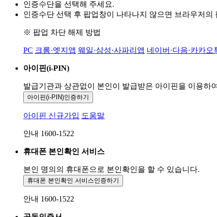
인증수단을 선택해 주세요.
인증수단 선택 후 팝업창이 나타나지 않으면 브라우저의
※ 팝업 차단 해제 방법
PC
크롬·엣지앱
웨일·삼성·사파리앱
네이버·다음·카카오
아이핀(i-PIN)
발급기관과 상관없이 본인이 발급받은
아이핀을 이용하
아이핀(i-PIN)
인증하기
아이핀 신규가입
도움말
안내 1600-1522
휴대폰 본인확인 서비스
본인 명의의 휴대폰으로
본인확인을 할 수 있습니다.
휴대폰 본인확인 서비스
인증하기
안내 1600-1522
공동인증서