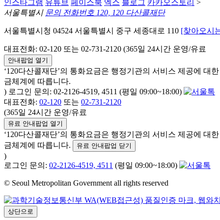
인스타그램
유튜브
페이스북
엑스
블로그
카카오스토리
>
서울특별시
문의 전화번호 120, 120 다산콜재단
서울특별시청 04524 서울특별시 중구 세종대로 110
[찾아오시는
대표전화: 02-120 또는 02-731-2120 (365일 24시간 운영/유료
안내팝업 열기
‘120다산콜재단’의 통화요금은 행정기관의 서비스 제공에 대
금체계에 따릅니다.
) 로그인 문의: 02-2126-4519, 4511 (평일 09:00~18:00)
대표전화:
02-120
또는
02-731-2120
(365일 24시간 운영/유료
유료 안내팝업 열기
‘120다산콜재단’의 통화요금은 행정기관의 서비스 제공에 대
금체계에 따릅니다.
유료 안내팝업 닫기
)
로그인 문의:
02-2126-4519, 4511
(평일 09:00~18:00)
© Seoul Metropolitan Government all rights reserved
상단으로