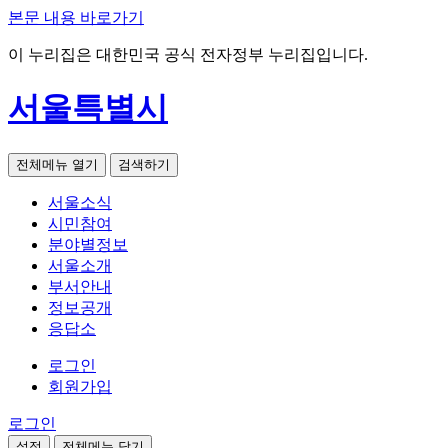
본문 내용 바로가기
이 누리집은 대한민국 공식 전자정부 누리집입니다.
서울특별시
전체메뉴 열기
검색하기
서울소식
시민참여
분야별정보
서울소개
부서안내
정보공개
응답소
로그인
회원가입
로그인
설정
전체메뉴 닫기