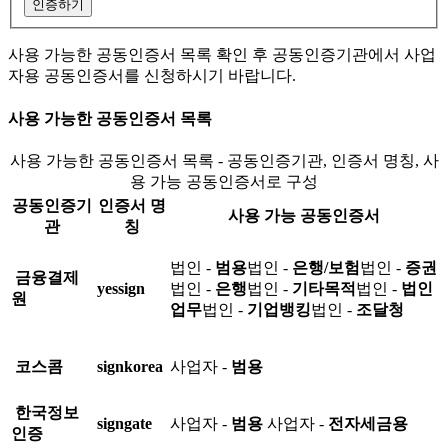
인증하기
사용 가능한 공동인증서 목록 확인 후 공동인증기관에서 사업
자용 공동인증서를 신청하시기 바랍니다.
사용 가능한 공동인증서 목록
사용 가능한 공동인증서 목록 - 공동인증기관, 인증서 명칭, 사
용 가능 공동인증서로 구성
공동인증기
인증서 명
사용 가능 공동인증서
관
칭
법인 -
범용
법인 -
은행/보험
법인 -
증권
금융결제
yessign
법인 -
은행
법인 -
기타목적
법인 -
법인
원
업무
법인 -
기업뱅킹
법인 -
조달청
코스콤
signkorea
사업자 -
범용
한국정보
signgate
사업자 -
범용
사업자 -
전자세금용
인증