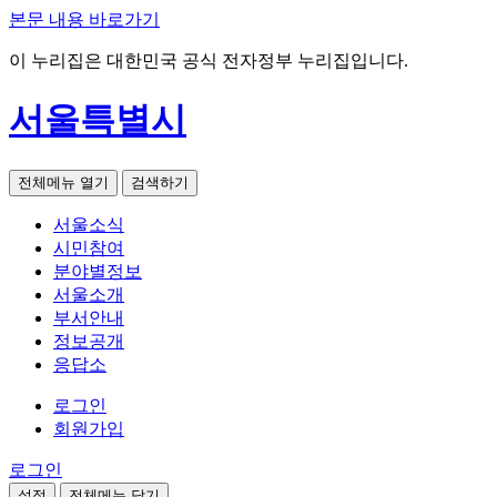
본문 내용 바로가기
이 누리집은 대한민국 공식 전자정부 누리집입니다.
서울특별시
전체메뉴 열기
검색하기
서울소식
시민참여
분야별정보
서울소개
부서안내
정보공개
응답소
로그인
회원가입
로그인
설정
전체메뉴 닫기