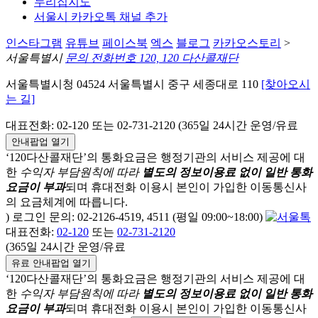
누리집지도
서울시 카카오톡 채널 추가
인스타그램
유튜브
페이스북
엑스
블로그
카카오스토리
>
서울특별시
문의 전화번호 120, 120 다산콜재단
서울특별시청 04524 서울특별시 중구 세종대로 110
[찾아오시
는 길]
대표전화: 02-120 또는 02-731-2120 (365일 24시간 운영/유료
안내팝업 열기
‘120다산콜재단’의 통화요금은 행정기관의 서비스 제공에 대
한
수익자 부담원칙에 따라
별도의 정보이용료 없이 일반 통화
요금이 부과
되며
휴대전화 이용시 본인이 가입한 이동통신사
의 요금체계에 따릅니다.
) 로그인 문의: 02-2126-4519, 4511 (평일 09:00~18:00)
대표전화:
02-120
또는
02-731-2120
(365일 24시간 운영/유료
유료 안내팝업 열기
‘120다산콜재단’의 통화요금은 행정기관의 서비스 제공에 대
한
수익자 부담원칙에 따라
별도의 정보이용료 없이 일반 통화
요금이 부과
되며
휴대전화 이용시 본인이 가입한 이동통신사