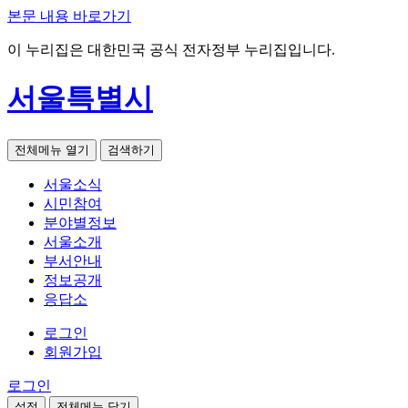
본문 내용 바로가기
이 누리집은 대한민국 공식 전자정부 누리집입니다.
서울특별시
전체메뉴 열기
검색하기
서울소식
시민참여
분야별정보
서울소개
부서안내
정보공개
응답소
로그인
회원가입
로그인
설정
전체메뉴 닫기