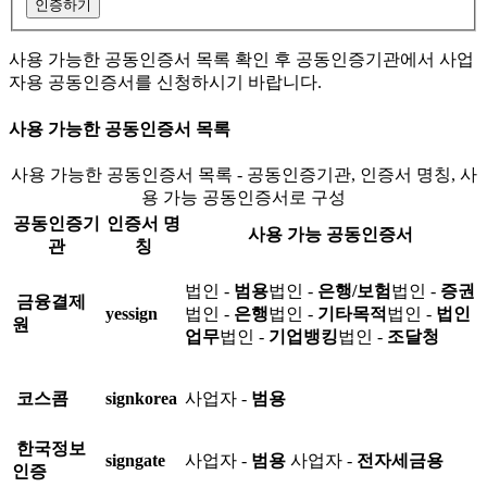
인증하기
사용 가능한 공동인증서 목록 확인 후 공동인증기관에서 사업
자용 공동인증서를 신청하시기 바랍니다.
사용 가능한 공동인증서 목록
사용 가능한 공동인증서 목록 - 공동인증기관, 인증서 명칭, 사
용 가능 공동인증서로 구성
공동인증기
인증서 명
사용 가능 공동인증서
관
칭
법인 -
범용
법인 -
은행/보험
법인 -
증권
금융결제
yessign
법인 -
은행
법인 -
기타목적
법인 -
법인
원
업무
법인 -
기업뱅킹
법인 -
조달청
코스콤
signkorea
사업자 -
범용
한국정보
signgate
사업자 -
범용
사업자 -
전자세금용
인증