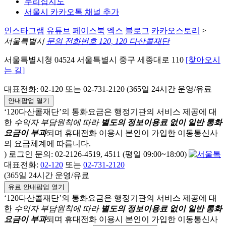
누리집지도
서울시 카카오톡 채널 추가
인스타그램
유튜브
페이스북
엑스
블로그
카카오스토리
>
서울특별시
문의 전화번호 120, 120 다산콜재단
서울특별시청 04524 서울특별시 중구 세종대로 110
[찾아오시
는 길]
대표전화: 02-120 또는 02-731-2120 (365일 24시간 운영/유료
안내팝업 열기
‘120다산콜재단’의 통화요금은 행정기관의 서비스 제공에 대
한
수익자 부담원칙에 따라
별도의 정보이용료 없이 일반 통화
요금이 부과
되며
휴대전화 이용시 본인이 가입한 이동통신사
의 요금체계에 따릅니다.
) 로그인 문의: 02-2126-4519, 4511 (평일 09:00~18:00)
대표전화:
02-120
또는
02-731-2120
(365일 24시간 운영/유료
유료 안내팝업 열기
‘120다산콜재단’의 통화요금은 행정기관의 서비스 제공에 대
한
수익자 부담원칙에 따라
별도의 정보이용료 없이 일반 통화
요금이 부과
되며
휴대전화 이용시 본인이 가입한 이동통신사