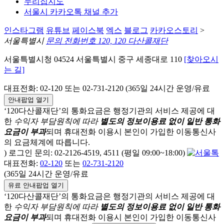
누리집지도
서울시 카카오톡 채널 추가
인스타그램
유튜브
페이스북
엑스
블로그
카카오스토리
>
서울특별시
문의 전화번호 120, 120 다산콜재단
서울특별시청 04524 서울특별시 중구 세종대로 110
[찾아오시
는 길]
대표전화: 02-120 또는 02-731-2120 (365일 24시간 운영/유료
안내팝업 열기
‘120다산콜재단’의 통화요금은 행정기관의 서비스 제공에 대
한
수익자 부담원칙에 따라
별도의 정보이용료 없이 일반 통화
요금이 부과
되며
휴대전화 이용시 본인이 가입한 이동통신사
의 요금체계에 따릅니다.
) 로그인 문의: 02-2126-4519, 4511 (평일 09:00~18:00)
대표전화:
02-120
또는
02-731-2120
(365일 24시간 운영/유료
유료 안내팝업 열기
‘120다산콜재단’의 통화요금은 행정기관의 서비스 제공에 대
한
수익자 부담원칙에 따라
별도의 정보이용료 없이 일반 통화
요금이 부과
되며
휴대전화 이용시 본인이 가입한 이동통신사