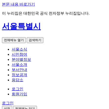
본문 내용 바로가기
이 누리집은 대한민국 공식 전자정부 누리집입니다.
서울특별시
전체메뉴 열기
검색하기
서울소식
시민참여
분야별정보
서울소개
부서안내
정보공개
응답소
로그인
회원가입
로그인
설정
전체메뉴 닫기