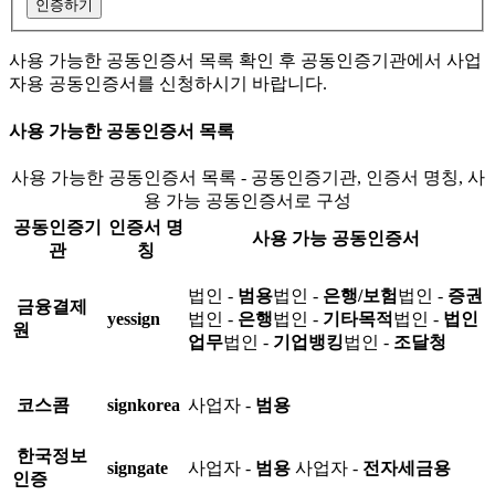
인증하기
사용 가능한 공동인증서 목록 확인 후 공동인증기관에서 사업
자용 공동인증서를 신청하시기 바랍니다.
사용 가능한 공동인증서 목록
사용 가능한 공동인증서 목록 - 공동인증기관, 인증서 명칭, 사
용 가능 공동인증서로 구성
공동인증기
인증서 명
사용 가능 공동인증서
관
칭
법인 -
범용
법인 -
은행/보험
법인 -
증권
금융결제
yessign
법인 -
은행
법인 -
기타목적
법인 -
법인
원
업무
법인 -
기업뱅킹
법인 -
조달청
코스콤
signkorea
사업자 -
범용
한국정보
signgate
사업자 -
범용
사업자 -
전자세금용
인증