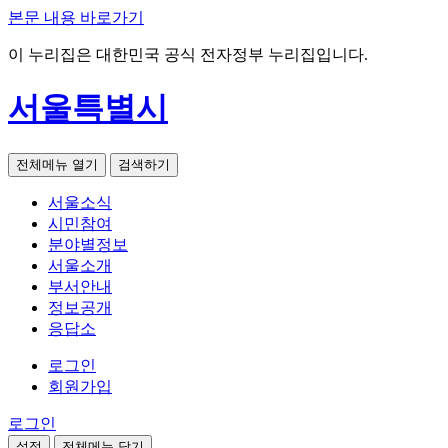
본문 내용 바로가기
이 누리집은 대한민국 공식 전자정부 누리집입니다.
서울특별시
전체메뉴 열기
검색하기
서울소식
시민참여
분야별정보
서울소개
부서안내
정보공개
응답소
로그인
회원가입
로그인
설정
전체메뉴 닫기