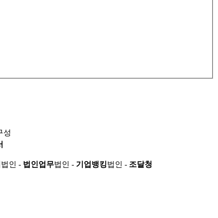
구성
서
적
법인 -
법인업무
법인 -
기업뱅킹
법인 -
조달청