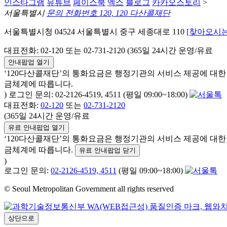
인스타그램
유튜브
페이스북
엑스
블로그
카카오스토리
>
서울특별시
문의 전화번호 120, 120 다산콜재단
서울특별시청 04524 서울특별시 중구 세종대로 110
[찾아오시는
대표전화: 02-120 또는 02-731-2120 (365일 24시간 운영/유료
안내팝업 열기
‘120다산콜재단’의 통화요금은 행정기관의 서비스 제공에 대
금체계에 따릅니다.
) 로그인 문의: 02-2126-4519, 4511 (평일 09:00~18:00)
대표전화:
02-120
또는
02-731-2120
(365일 24시간 운영/유료
유료 안내팝업 열기
‘120다산콜재단’의 통화요금은 행정기관의 서비스 제공에 대
금체계에 따릅니다.
유료 안내팝업 닫기
)
로그인 문의:
02-2126-4519, 4511
(평일 09:00~18:00)
© Seoul Metropolitan Government all rights reserved
상단으로