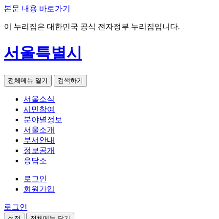
본문 내용 바로가기
이 누리집은 대한민국 공식 전자정부 누리집입니다.
서울특별시
전체메뉴 열기
검색하기
서울소식
시민참여
분야별정보
서울소개
부서안내
정보공개
응답소
로그인
회원가입
로그인
설정
전체메뉴 닫기