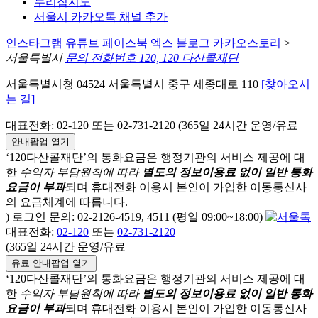
누리집지도
서울시 카카오톡 채널 추가
인스타그램
유튜브
페이스북
엑스
블로그
카카오스토리
>
서울특별시
문의 전화번호 120, 120 다산콜재단
서울특별시청 04524 서울특별시 중구 세종대로 110
[찾아오시
는 길]
대표전화: 02-120 또는 02-731-2120 (365일 24시간 운영/유료
안내팝업 열기
‘120다산콜재단’의 통화요금은 행정기관의 서비스 제공에 대
한
수익자 부담원칙에 따라
별도의 정보이용료 없이 일반 통화
요금이 부과
되며
휴대전화 이용시 본인이 가입한 이동통신사
의 요금체계에 따릅니다.
) 로그인 문의: 02-2126-4519, 4511 (평일 09:00~18:00)
대표전화:
02-120
또는
02-731-2120
(365일 24시간 운영/유료
유료 안내팝업 열기
‘120다산콜재단’의 통화요금은 행정기관의 서비스 제공에 대
한
수익자 부담원칙에 따라
별도의 정보이용료 없이 일반 통화
요금이 부과
되며
휴대전화 이용시 본인이 가입한 이동통신사