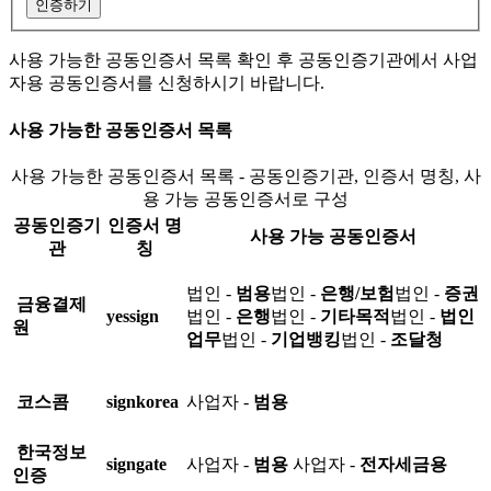
인증하기
사용 가능한 공동인증서 목록 확인 후 공동인증기관에서 사업
자용 공동인증서를 신청하시기 바랍니다.
사용 가능한 공동인증서 목록
사용 가능한 공동인증서 목록 - 공동인증기관, 인증서 명칭, 사
용 가능 공동인증서로 구성
공동인증기
인증서 명
사용 가능 공동인증서
관
칭
법인 -
범용
법인 -
은행/보험
법인 -
증권
금융결제
yessign
법인 -
은행
법인 -
기타목적
법인 -
법인
원
업무
법인 -
기업뱅킹
법인 -
조달청
코스콤
signkorea
사업자 -
범용
한국정보
signgate
사업자 -
범용
사업자 -
전자세금용
인증