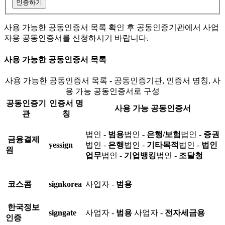
인증하기
사용 가능한 공동인증서 목록 확인 후 공동인증기관에서 사업
자용 공동인증서를 신청하시기 바랍니다.
사용 가능한 공동인증서 목록
사용 가능한 공동인증서 목록 - 공동인증기관, 인증서 명칭, 사
용 가능 공동인증서로 구성
공동인증기
인증서 명
사용 가능 공동인증서
관
칭
법인 -
범용
법인 -
은행/보험
법인 -
증권
금융결제
yessign
법인 -
은행
법인 -
기타목적
법인 -
법인
원
업무
법인 -
기업뱅킹
법인 -
조달청
코스콤
signkorea
사업자 -
범용
한국정보
signgate
사업자 -
범용
사업자 -
전자세금용
인증