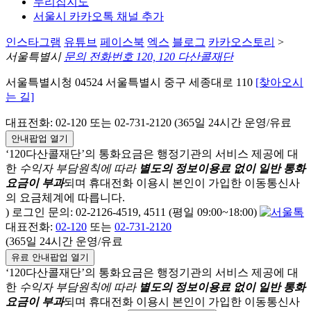
누리집지도
서울시 카카오톡 채널 추가
인스타그램
유튜브
페이스북
엑스
블로그
카카오스토리
>
서울특별시
문의 전화번호 120, 120 다산콜재단
서울특별시청 04524 서울특별시 중구 세종대로 110
[찾아오시
는 길]
대표전화: 02-120 또는 02-731-2120 (365일 24시간 운영/유료
안내팝업 열기
‘120다산콜재단’의 통화요금은 행정기관의 서비스 제공에 대
한
수익자 부담원칙에 따라
별도의 정보이용료 없이 일반 통화
요금이 부과
되며
휴대전화 이용시 본인이 가입한 이동통신사
의 요금체계에 따릅니다.
) 로그인 문의: 02-2126-4519, 4511 (평일 09:00~18:00)
대표전화:
02-120
또는
02-731-2120
(365일 24시간 운영/유료
유료 안내팝업 열기
‘120다산콜재단’의 통화요금은 행정기관의 서비스 제공에 대
한
수익자 부담원칙에 따라
별도의 정보이용료 없이 일반 통화
요금이 부과
되며
휴대전화 이용시 본인이 가입한 이동통신사