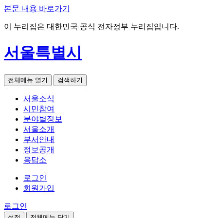
본문 내용 바로가기
이 누리집은 대한민국 공식 전자정부 누리집입니다.
서울특별시
전체메뉴 열기
검색하기
서울소식
시민참여
분야별정보
서울소개
부서안내
정보공개
응답소
로그인
회원가입
로그인
설정
전체메뉴 닫기