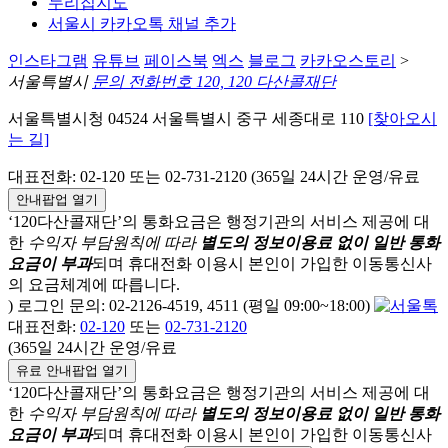
누리집지도
서울시 카카오톡 채널 추가
인스타그램
유튜브
페이스북
엑스
블로그
카카오스토리
>
서울특별시
문의 전화번호 120, 120 다산콜재단
서울특별시청 04524 서울특별시 중구 세종대로 110
[찾아오시
는 길]
대표전화: 02-120 또는 02-731-2120 (365일 24시간 운영/유료
안내팝업 열기
‘120다산콜재단’의 통화요금은 행정기관의 서비스 제공에 대
한
수익자 부담원칙에 따라
별도의 정보이용료 없이 일반 통화
요금이 부과
되며
휴대전화 이용시 본인이 가입한 이동통신사
의 요금체계에 따릅니다.
) 로그인 문의: 02-2126-4519, 4511 (평일 09:00~18:00)
대표전화:
02-120
또는
02-731-2120
(365일 24시간 운영/유료
유료 안내팝업 열기
‘120다산콜재단’의 통화요금은 행정기관의 서비스 제공에 대
한
수익자 부담원칙에 따라
별도의 정보이용료 없이 일반 통화
요금이 부과
되며
휴대전화 이용시 본인이 가입한 이동통신사