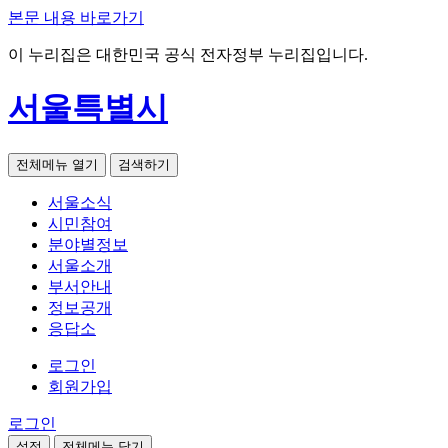
본문 내용 바로가기
이 누리집은 대한민국 공식 전자정부 누리집입니다.
서울특별시
전체메뉴 열기
검색하기
서울소식
시민참여
분야별정보
서울소개
부서안내
정보공개
응답소
로그인
회원가입
로그인
설정
전체메뉴 닫기