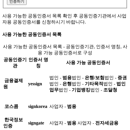
인증하기
사용 가능한 공동인증서 목록 확인 후 공동인증기관에서 사업
자용 공동인증서를 신청하시기 바랍니다.
사용 가능한 공동인증서 목록
사용 가능한 공동인증서 목록 - 공동인증기관, 인증서 명칭, 사
용 가능 공동인증서로 구성
공동인증기
인증서 명
사용 가능 공동인증서
관
칭
법인 -
범용
법인 -
은행/보험
법인 -
증권
금융결제
yessign
법인 -
은행
법인 -
기타목적
법인 -
법인
원
업무
법인 -
기업뱅킹
법인 -
조달청
코스콤
signkorea
사업자 -
범용
한국정보
signgate
사업자 -
범용
사업자 -
전자세금용
인증