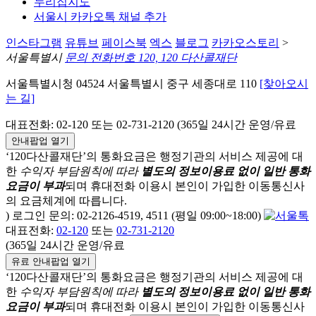
누리집지도
서울시 카카오톡 채널 추가
인스타그램
유튜브
페이스북
엑스
블로그
카카오스토리
>
서울특별시
문의 전화번호 120, 120 다산콜재단
서울특별시청 04524 서울특별시 중구 세종대로 110
[찾아오시
는 길]
대표전화: 02-120 또는 02-731-2120 (365일 24시간 운영/유료
안내팝업 열기
‘120다산콜재단’의 통화요금은 행정기관의 서비스 제공에 대
한
수익자 부담원칙에 따라
별도의 정보이용료 없이 일반 통화
요금이 부과
되며
휴대전화 이용시 본인이 가입한 이동통신사
의 요금체계에 따릅니다.
) 로그인 문의: 02-2126-4519, 4511 (평일 09:00~18:00)
대표전화:
02-120
또는
02-731-2120
(365일 24시간 운영/유료
유료 안내팝업 열기
‘120다산콜재단’의 통화요금은 행정기관의 서비스 제공에 대
한
수익자 부담원칙에 따라
별도의 정보이용료 없이 일반 통화
요금이 부과
되며
휴대전화 이용시 본인이 가입한 이동통신사