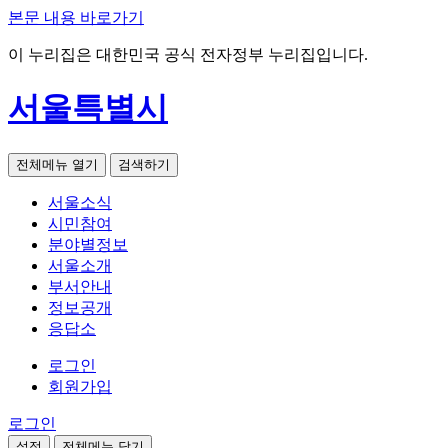
본문 내용 바로가기
이 누리집은 대한민국 공식 전자정부 누리집입니다.
서울특별시
전체메뉴 열기
검색하기
서울소식
시민참여
분야별정보
서울소개
부서안내
정보공개
응답소
로그인
회원가입
로그인
설정
전체메뉴 닫기