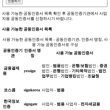
인증하기
사용 가능한 공동인증서 목록 확인 후 공동인증기관에서 사업
자용 공동인증서를 신청하시기 바랍니다.
사용 가능한 공동인증서 목록
사용 가능한 공동인증서 목록 - 공동인증기관, 인증서 명칭, 사
용 가능 공동인증서로 구성
공동인증기
인증서 명
사용 가능 공동인증서
관
칭
법인 -
범용
법인 -
은행/보험
법인 -
증권
금융결제
yessign
법인 -
은행
법인 -
기타목적
법인 -
법인
원
업무
법인 -
기업뱅킹
법인 -
조달청
코스콤
signkorea
사업자 -
범용
한국정보
signgate
사업자 -
범용
사업자 -
전자세금용
인증