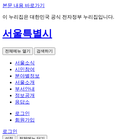
본문 내용 바로가기
이 누리집은 대한민국 공식 전자정부 누리집입니다.
서울특별시
전체메뉴 열기
검색하기
서울소식
시민참여
분야별정보
서울소개
부서안내
정보공개
응답소
로그인
회원가입
로그인
설정
전체메뉴 닫기