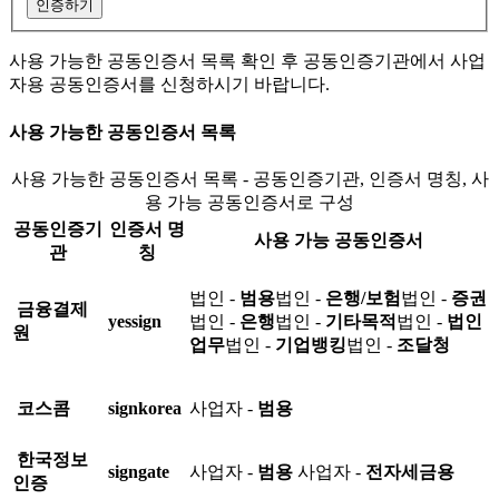
인증하기
사용 가능한 공동인증서 목록 확인 후 공동인증기관에서 사업
자용 공동인증서를 신청하시기 바랍니다.
사용 가능한 공동인증서 목록
사용 가능한 공동인증서 목록 - 공동인증기관, 인증서 명칭, 사
용 가능 공동인증서로 구성
공동인증기
인증서 명
사용 가능 공동인증서
관
칭
법인 -
범용
법인 -
은행/보험
법인 -
증권
금융결제
yessign
법인 -
은행
법인 -
기타목적
법인 -
법인
원
업무
법인 -
기업뱅킹
법인 -
조달청
코스콤
signkorea
사업자 -
범용
한국정보
signgate
사업자 -
범용
사업자 -
전자세금용
인증