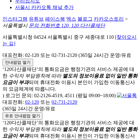
누리집지도
서울시 카카오톡 채널 추가
인스타그램
유튜브
페이스북
엑스
블로그
카카오스토리
>
서울특별시
문의 전화번호 120, 120 다산콜재단
서울특별시청 04524 서울특별시 중구 세종대로 110
[찾아오시
는 길]
대표전화: 02-120 또는 02-731-2120 (365일 24시간 운영/유료
안내팝업 열기
‘120다산콜재단’의 통화요금은 행정기관의 서비스 제공에 대
한
수익자 부담원칙에 따라
별도의 정보이용료 없이 일반 통화
요금이 부과
되며
휴대전화 이용시 본인이 가입한 이동통신사
의 요금체계에 따릅니다.
) 로그인 문의: 02-2126-4519, 4511 (평일 09:00~18:00)
대표전화:
02-120
또는
02-731-2120
(365일 24시간 운영/유료
유료 안내팝업 열기
‘120다산콜재단’의 통화요금은 행정기관의 서비스 제공에 대
한
수익자 부담원칙에 따라
별도의 정보이용료 없이 일반 통화
요금이 부과
되며
휴대전화 이용시 본인이 가입한 이동통신사