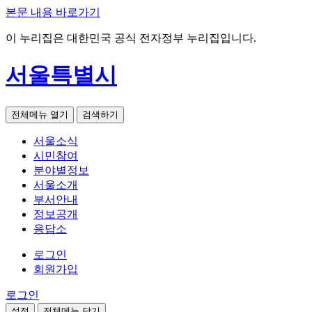
본문 내용 바로가기
이 누리집은 대한민국 공식 전자정부 누리집입니다.
서울특별시
전체메뉴 열기
검색하기
서울소식
시민참여
분야별정보
서울소개
부서안내
정보공개
응답소
로그인
회원가입
로그인
설정
전체메뉴 닫기