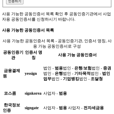
인증하기
사용 가능한 공동인증서 목록 확인 후 공동인증기관에서 사업
자용 공동인증서를 신청하시기 바랍니다.
사용 가능한 공동인증서 목록
사용 가능한 공동인증서 목록 - 공동인증기관, 인증서 명칭, 사
용 가능 공동인증서로 구성
공동인증기
인증서 명
사용 가능 공동인증서
관
칭
법인 -
범용
법인 -
은행/보험
법인 -
증권
금융결제
yessign
법인 -
은행
법인 -
기타목적
법인 -
법인
원
업무
법인 -
기업뱅킹
법인 -
조달청
코스콤
signkorea
사업자 -
범용
한국정보
signgate
사업자 -
범용
사업자 -
전자세금용
인증