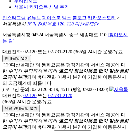
누리집지도
서울시 카카오톡 채널 추가
인스타그램
유튜브
페이스북
엑스
블로그
카카오스토리
>
서울특별시
문의 전화번호 120, 120 다산콜재단
서울특별시청 04524 서울특별시 중구 세종대로 110
[찾아오시
는 길]
대표전화: 02-120 또는 02-731-2120 (365일 24시간 운영/유료
안내팝업 열기
‘120다산콜재단’의 통화요금은 행정기관의 서비스 제공에 대
한
수익자 부담원칙에 따라
별도의 정보이용료 없이 일반 통화
요금이 부과
되며
휴대전화 이용시 본인이 가입한 이동통신사
의 요금체계에 따릅니다.
) 로그인 문의: 02-2126-4519, 4511 (평일 09:00~18:00)
대표전화:
02-120
또는
02-731-2120
(365일 24시간 운영/유료
유료 안내팝업 열기
‘120다산콜재단’의 통화요금은 행정기관의 서비스 제공에 대
한
수익자 부담원칙에 따라
별도의 정보이용료 없이 일반 통화
요금이 부과
되며
휴대전화 이용시 본인이 가입한 이동통신사