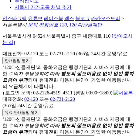
누리집지도
서울시 카카오톡 채널 추가
인스타그램
유튜브
페이스북
엑스
블로그
카카오스토리
>
서울특별시
문의 전화번호 120, 120 다산콜재단
서울특별시청 04524 서울특별시 중구 세종대로 110
[찾아오시
는 길]
대표전화: 02-120 또는 02-731-2120 (365일 24시간 운영/유료
안내팝업 열기
‘120다산콜재단’의 통화요금은 행정기관의 서비스 제공에 대
한
수익자 부담원칙에 따라
별도의 정보이용료 없이 일반 통화
요금이 부과
되며
휴대전화 이용시 본인이 가입한 이동통신사
의 요금체계에 따릅니다.
) 로그인 문의: 02-2126-4519, 4511 (평일 09:00~18:00)
대표전화:
02-120
또는
02-731-2120
(365일 24시간 운영/유료
유료 안내팝업 열기
‘120다산콜재단’의 통화요금은 행정기관의 서비스 제공에 대
한
수익자 부담원칙에 따라
별도의 정보이용료 없이 일반 통화
요금이 부과
되며
휴대전화 이용시 본인이 가입한 이동통신사