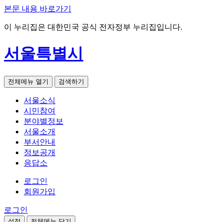
본문 내용 바로가기
이 누리집은 대한민국 공식 전자정부 누리집입니다.
서울특별시
전체메뉴 열기
검색하기
서울소식
시민참여
분야별정보
서울소개
부서안내
정보공개
응답소
로그인
회원가입
로그인
설정
전체메뉴 닫기