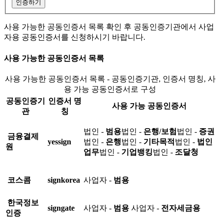
인증하기
사용 가능한 공동인증서 목록 확인 후 공동인증기관에서 사업
자용 공동인증서를 신청하시기 바랍니다.
사용 가능한 공동인증서 목록
사용 가능한 공동인증서 목록 - 공동인증기관, 인증서 명칭, 사
용 가능 공동인증서로 구성
공동인증기
인증서 명
사용 가능 공동인증서
관
칭
법인 -
범용
법인 -
은행/보험
법인 -
증권
금융결제
yessign
법인 -
은행
법인 -
기타목적
법인 -
법인
원
업무
법인 -
기업뱅킹
법인 -
조달청
코스콤
signkorea
사업자 -
범용
한국정보
signgate
사업자 -
범용
사업자 -
전자세금용
인증