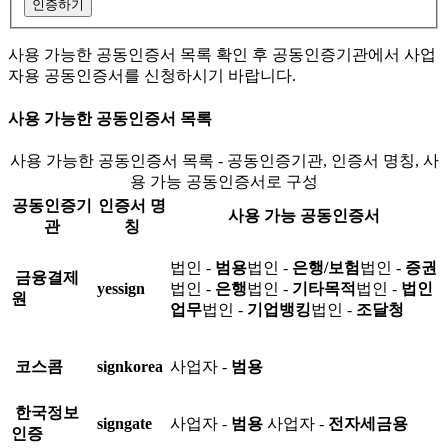
인증하기
사용 가능한 공동인증서 목록 확인 후 공동인증기관에서 사업
자용 공동인증서를 신청하시기 바랍니다.
사용 가능한 공동인증서 목록
사용 가능한 공동인증서 목록 - 공동인증기관, 인증서 명칭, 사
용 가능 공동인증서로 구성
공동인증기
인증서 명
사용 가능 공동인증서
관
칭
법인 -
범용
법인 -
은행/보험
법인 -
증권
금융결제
yessign
법인 -
은행
법인 -
기타목적
법인 -
법인
원
업무
법인 -
기업뱅킹
법인 -
조달청
코스콤
signkorea
사업자 -
범용
한국정보
signgate
사업자 -
범용
사업자 -
전자세금용
인증