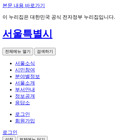
본문 내용 바로가기
이 누리집은 대한민국 공식 전자정부 누리집입니다.
서울특별시
전체메뉴 열기
검색하기
서울소식
시민참여
분야별정보
서울소개
부서안내
정보공개
응답소
로그인
회원가입
로그인
설정
전체메뉴 닫기