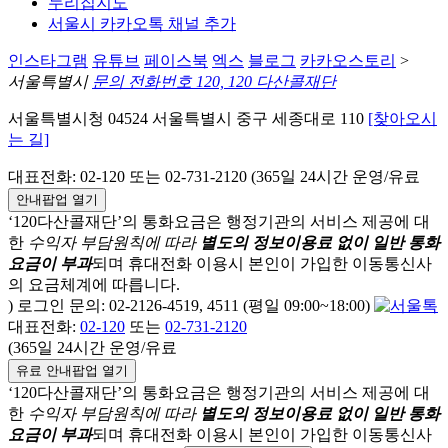
누리집지도
서울시 카카오톡 채널 추가
인스타그램
유튜브
페이스북
엑스
블로그
카카오스토리
>
서울특별시
문의 전화번호 120, 120 다산콜재단
서울특별시청 04524 서울특별시 중구 세종대로 110
[찾아오시
는 길]
대표전화: 02-120 또는 02-731-2120 (365일 24시간 운영/유료
안내팝업 열기
‘120다산콜재단’의 통화요금은 행정기관의 서비스 제공에 대
한
수익자 부담원칙에 따라
별도의 정보이용료 없이 일반 통화
요금이 부과
되며
휴대전화 이용시 본인이 가입한 이동통신사
의 요금체계에 따릅니다.
) 로그인 문의: 02-2126-4519, 4511 (평일 09:00~18:00)
대표전화:
02-120
또는
02-731-2120
(365일 24시간 운영/유료
유료 안내팝업 열기
‘120다산콜재단’의 통화요금은 행정기관의 서비스 제공에 대
한
수익자 부담원칙에 따라
별도의 정보이용료 없이 일반 통화
요금이 부과
되며
휴대전화 이용시 본인이 가입한 이동통신사