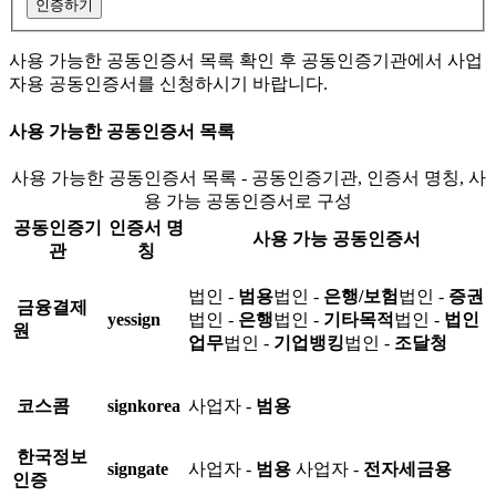
인증하기
사용 가능한 공동인증서 목록 확인 후 공동인증기관에서 사업
자용 공동인증서를 신청하시기 바랍니다.
사용 가능한 공동인증서 목록
사용 가능한 공동인증서 목록 - 공동인증기관, 인증서 명칭, 사
용 가능 공동인증서로 구성
공동인증기
인증서 명
사용 가능 공동인증서
관
칭
법인 -
범용
법인 -
은행/보험
법인 -
증권
금융결제
yessign
법인 -
은행
법인 -
기타목적
법인 -
법인
원
업무
법인 -
기업뱅킹
법인 -
조달청
코스콤
signkorea
사업자 -
범용
한국정보
signgate
사업자 -
범용
사업자 -
전자세금용
인증