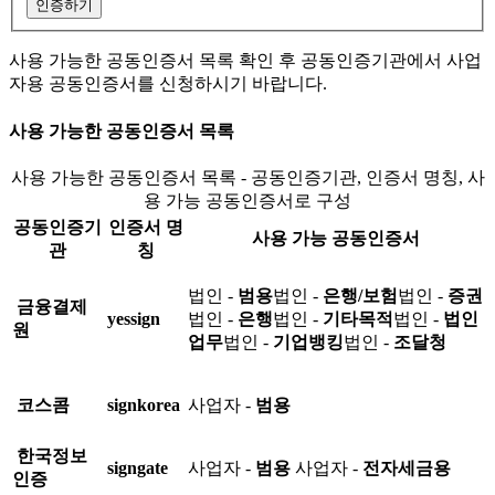
인증하기
사용 가능한 공동인증서 목록 확인 후 공동인증기관에서 사업
자용 공동인증서를 신청하시기 바랍니다.
사용 가능한 공동인증서 목록
사용 가능한 공동인증서 목록 - 공동인증기관, 인증서 명칭, 사
용 가능 공동인증서로 구성
공동인증기
인증서 명
사용 가능 공동인증서
관
칭
법인 -
범용
법인 -
은행/보험
법인 -
증권
금융결제
yessign
법인 -
은행
법인 -
기타목적
법인 -
법인
원
업무
법인 -
기업뱅킹
법인 -
조달청
코스콤
signkorea
사업자 -
범용
한국정보
signgate
사업자 -
범용
사업자 -
전자세금용
인증