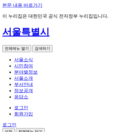
본문 내용 바로가기
이 누리집은 대한민국 공식 전자정부 누리집입니다.
서울특별시
전체메뉴 열기
검색하기
서울소식
시민참여
분야별정보
서울소개
부서안내
정보공개
응답소
로그인
회원가입
로그인
설정
전체메뉴 닫기