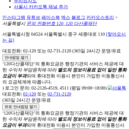
누리집지도
서울시 카카오톡 채널 추가
인스타그램
유튜브
페이스북
엑스
블로그
카카오스토리
>
서울특별시
문의 전화번호 120, 120 다산콜재단
서울특별시청 04524 서울특별시 중구 세종대로 110
[찾아오시
는 길]
대표전화: 02-120 또는 02-731-2120 (365일 24시간 운영/유료
안내팝업 열기
‘120다산콜재단’의 통화요금은 행정기관의 서비스 제공에 대
한
수익자 부담원칙에 따라
별도의 정보이용료 없이 일반 통화
요금이 부과
되며
휴대전화 이용시 본인이 가입한 이동통신사
의 요금체계에 따릅니다.
) 로그인 문의: 02-2126-4519, 4511 (평일 09:00~18:00)
대표전화:
02-120
또는
02-731-2120
(365일 24시간 운영/유료
유료 안내팝업 열기
‘120다산콜재단’의 통화요금은 행정기관의 서비스 제공에 대
한
수익자 부담원칙에 따라
별도의 정보이용료 없이 일반 통화
요금이 부과
되며
휴대전화 이용시 본인이 가입한 이동통신사