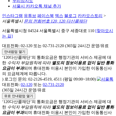
누리집지도
서울시 카카오톡 채널 추가
인스타그램
유튜브
페이스북
엑스
블로그
카카오스토리
>
서울특별시
문의 전화번호 120, 120 다산콜재단
서울특별시청 04524 서울특별시 중구 세종대로 110
[찾아오시
는 길]
대표전화: 02-120 또는 02-731-2120 (365일 24시간 운영/유료
안내팝업 열기
‘120다산콜재단’의 통화요금은 행정기관의 서비스 제공에 대
한
수익자 부담원칙에 따라
별도의 정보이용료 없이 일반 통화
요금이 부과
되며
휴대전화 이용시 본인이 가입한 이동통신사
의 요금체계에 따릅니다.
) 로그인 문의: 02-2126-4519, 4511 (평일 09:00~18:00)
대표전화:
02-120
또는
02-731-2120
(365일 24시간 운영/유료
유료 안내팝업 열기
‘120다산콜재단’의 통화요금은 행정기관의 서비스 제공에 대
한
수익자 부담원칙에 따라
별도의 정보이용료 없이 일반 통화
요금이 부과
되며
휴대전화 이용시 본인이 가입한 이동통신사