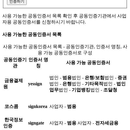
인증하기
사용 가능한 공동인증서 목록 확인 후 공동인증기관에서 사업
자용 공동인증서를 신청하시기 바랍니다.
사용 가능한 공동인증서 목록
사용 가능한 공동인증서 목록 - 공동인증기관, 인증서 명칭, 사
용 가능 공동인증서로 구성
공동인증기
인증서 명
사용 가능 공동인증서
관
칭
법인 -
범용
법인 -
은행/보험
법인 -
증권
금융결제
yessign
법인 -
은행
법인 -
기타목적
법인 -
법인
원
업무
법인 -
기업뱅킹
법인 -
조달청
코스콤
signkorea
사업자 -
범용
한국정보
signgate
사업자 -
범용
사업자 -
전자세금용
인증