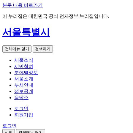
본문 내용 바로가기
이 누리집은 대한민국 공식 전자정부 누리집입니다.
서울특별시
전체메뉴 열기
검색하기
서울소식
시민참여
분야별정보
서울소개
부서안내
정보공개
응답소
로그인
회원가입
로그인
설정
전체메뉴 닫기