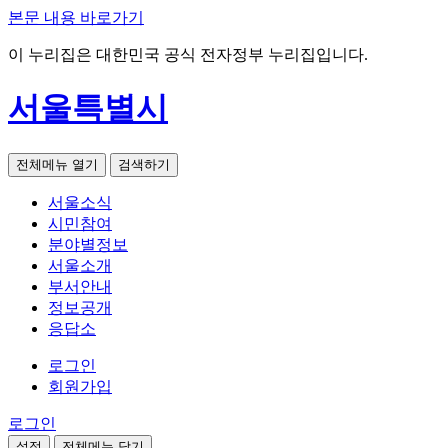
본문 내용 바로가기
이 누리집은 대한민국 공식 전자정부 누리집입니다.
서울특별시
전체메뉴 열기
검색하기
서울소식
시민참여
분야별정보
서울소개
부서안내
정보공개
응답소
로그인
회원가입
로그인
설정
전체메뉴 닫기