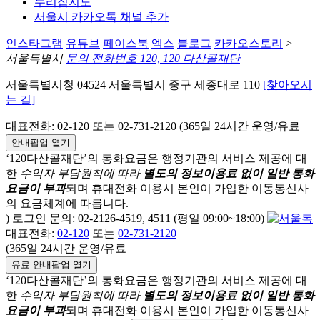
누리집지도
서울시 카카오톡 채널 추가
인스타그램
유튜브
페이스북
엑스
블로그
카카오스토리
>
서울특별시
문의 전화번호 120, 120 다산콜재단
서울특별시청 04524 서울특별시 중구 세종대로 110
[찾아오시
는 길]
대표전화: 02-120 또는 02-731-2120 (365일 24시간 운영/유료
안내팝업 열기
‘120다산콜재단’의 통화요금은 행정기관의 서비스 제공에 대
한
수익자 부담원칙에 따라
별도의 정보이용료 없이 일반 통화
요금이 부과
되며
휴대전화 이용시 본인이 가입한 이동통신사
의 요금체계에 따릅니다.
) 로그인 문의: 02-2126-4519, 4511 (평일 09:00~18:00)
대표전화:
02-120
또는
02-731-2120
(365일 24시간 운영/유료
유료 안내팝업 열기
‘120다산콜재단’의 통화요금은 행정기관의 서비스 제공에 대
한
수익자 부담원칙에 따라
별도의 정보이용료 없이 일반 통화
요금이 부과
되며
휴대전화 이용시 본인이 가입한 이동통신사