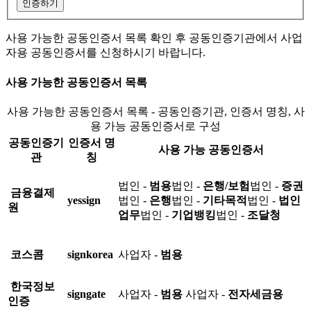
인증하기
사용 가능한 공동인증서 목록 확인 후 공동인증기관에서 사업
자용 공동인증서를 신청하시기 바랍니다.
사용 가능한 공동인증서 목록
사용 가능한 공동인증서 목록 - 공동인증기관, 인증서 명칭, 사
용 가능 공동인증서로 구성
공동인증기
인증서 명
사용 가능 공동인증서
관
칭
법인 -
범용
법인 -
은행/보험
법인 -
증권
금융결제
yessign
법인 -
은행
법인 -
기타목적
법인 -
법인
원
업무
법인 -
기업뱅킹
법인 -
조달청
코스콤
signkorea
사업자 -
범용
한국정보
signgate
사업자 -
범용
사업자 -
전자세금용
인증