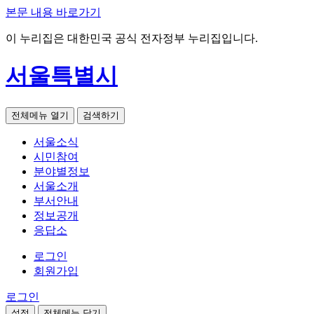
본문 내용 바로가기
이 누리집은 대한민국 공식 전자정부 누리집입니다.
서울특별시
전체메뉴 열기
검색하기
서울소식
시민참여
분야별정보
서울소개
부서안내
정보공개
응답소
로그인
회원가입
로그인
설정
전체메뉴 닫기