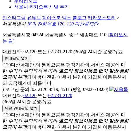
누리집지도
서울시 카카오톡 채널 추가
인스타그램
유튜브
페이스북
엑스
블로그
카카오스토리
>
서울특별시
문의 전화번호 120, 120 다산콜재단
서울특별시청 04524 서울특별시 중구 세종대로 110
[찾아오시
는 길]
대표전화: 02-120 또는 02-731-2120 (365일 24시간 운영/유료
안내팝업 열기
‘120다산콜재단’의 통화요금은 행정기관의 서비스 제공에 대
한
수익자 부담원칙에 따라
별도의 정보이용료 없이 일반 통화
요금이 부과
되며
휴대전화 이용시 본인이 가입한 이동통신사
의 요금체계에 따릅니다.
) 로그인 문의: 02-2126-4519, 4511 (평일 09:00~18:00)
대표전화:
02-120
또는
02-731-2120
(365일 24시간 운영/유료
유료 안내팝업 열기
‘120다산콜재단’의 통화요금은 행정기관의 서비스 제공에 대
한
수익자 부담원칙에 따라
별도의 정보이용료 없이 일반 통화
요금이 부과
되며
휴대전화 이용시 본인이 가입한 이동통신사