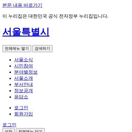
본문 내용 바로가기
이 누리집은 대한민국 공식 전자정부 누리집입니다.
서울특별시
전체메뉴 열기
검색하기
서울소식
시민참여
분야별정보
서울소개
부서안내
정보공개
응답소
로그인
회원가입
로그인
설정
전체메뉴 닫기