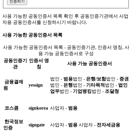
인증하기
사용 가능한 공동인증서 목록 확인 후 공동인증기관에서 사업
자용 공동인증서를 신청하시기 바랍니다.
사용 가능한 공동인증서 목록
사용 가능한 공동인증서 목록 - 공동인증기관, 인증서 명칭, 사
용 가능 공동인증서로 구성
공동인증기
인증서 명
사용 가능 공동인증서
관
칭
법인 -
범용
법인 -
은행/보험
법인 -
증권
금융결제
yessign
법인 -
은행
법인 -
기타목적
법인 -
법인
원
업무
법인 -
기업뱅킹
법인 -
조달청
코스콤
signkorea
사업자 -
범용
한국정보
signgate
사업자 -
범용
사업자 -
전자세금용
인증