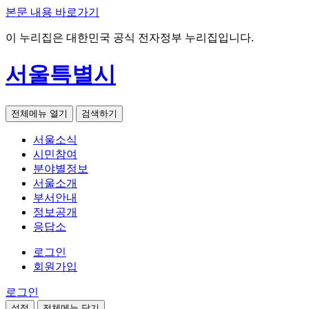
본문 내용 바로가기
이 누리집은 대한민국 공식 전자정부 누리집입니다.
서울특별시
전체메뉴 열기
검색하기
서울소식
시민참여
분야별정보
서울소개
부서안내
정보공개
응답소
로그인
회원가입
로그인
설정
전체메뉴 닫기