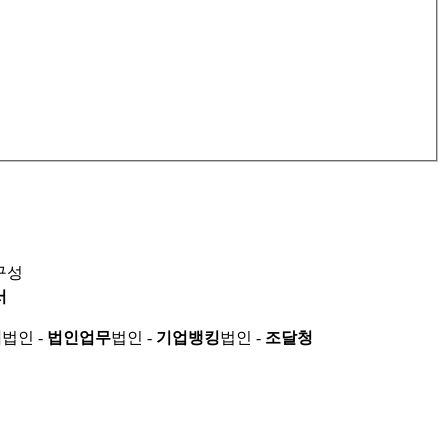
구성
서
적
법인 -
법인업무
법인 -
기업뱅킹
법인 -
조달청