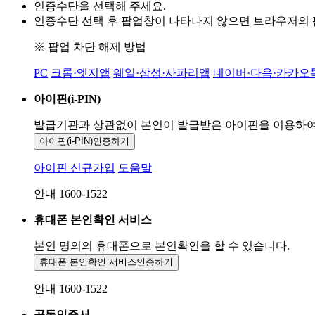
인증수단을 선택해 주세요.
인증수단 선택 후 팝업창이 나타나지 않으면 브라우저의
※ 팝업 차단 해제 방법
PC
크롬·엣지앱
웨일·삼성·사파리앱
네이버·다음·카카오
아이핀(i-PIN)
발급기관과 상관없이 본인이 발급받은
아이핀을 이용하
아이핀(i-PIN)
인증하기
아이핀 신규가입
도움말
안내 1600-1522
휴대폰 본인확인 서비스
본인 명의의 휴대폰으로
본인확인을 할 수 있습니다.
휴대폰 본인확인 서비스
인증하기
안내 1600-1522
공동인증서