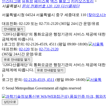
인스타그램
유튜브
페이스북
엑스
블로그
카카오스토리
>
서울특별시
문의 전화번호 120, 120 다산콜재단
서울특별시청 04524 서울특별시 중구 세종대로 110
[찾아오시는
대표전화: 02-120 또는 02-731-2120 (365일 24시간 운영/유료
안내팝업 열기
‘120다산콜재단’의 통화요금은 행정기관의 서비스 제공에 대
금체계에 따릅니다.
) 로그인 문의: 02-2126-4519, 4511 (평일 09:00~18:00)
대표전화:
02-120
또는
02-731-2120
(365일 24시간 운영/유료
유료 안내팝업 열기
‘120다산콜재단’의 통화요금은 행정기관의 서비스 제공에 대
금체계에 따릅니다.
유료 안내팝업 닫기
)
로그인 문의:
02-2126-4519, 4511
(평일 09:00~18:00)
© Seoul Metropolitan Government all rights reserved
상단으로