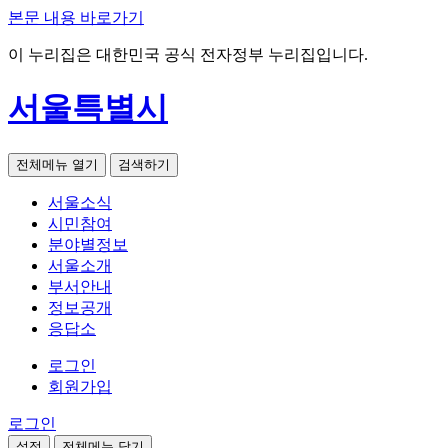
본문 내용 바로가기
이 누리집은 대한민국 공식 전자정부 누리집입니다.
서울특별시
전체메뉴 열기
검색하기
서울소식
시민참여
분야별정보
서울소개
부서안내
정보공개
응답소
로그인
회원가입
로그인
설정
전체메뉴 닫기