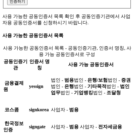
인증하기
사용 가능한 공동인증서 목록 확인 후 공동인증기관에서 사업
자용 공동인증서를 신청하시기 바랍니다.
사용 가능한 공동인증서 목록
사용 가능한 공동인증서 목록 - 공동인증기관, 인증서 명칭, 사
용 가능 공동인증서로 구성
공동인증기
인증서 명
사용 가능 공동인증서
관
칭
법인 -
범용
법인 -
은행/보험
법인 -
증권
금융결제
yessign
법인 -
은행
법인 -
기타목적
법인 -
법인
원
업무
법인 -
기업뱅킹
법인 -
조달청
코스콤
signkorea
사업자 -
범용
한국정보
signgate
사업자 -
범용
사업자 -
전자세금용
인증