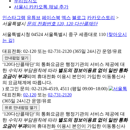
누리집지도
서울시 카카오톡 채널 추가
인스타그램
유튜브
페이스북
엑스
블로그
카카오스토리
>
서울특별시
문의 전화번호 120, 120 다산콜재단
서울특별시청 04524 서울특별시 중구 세종대로 110
[찾아오시
는 길]
대표전화: 02-120 또는 02-731-2120 (365일 24시간 운영/유료
안내팝업 열기
‘120다산콜재단’의 통화요금은 행정기관의 서비스 제공에 대
한
수익자 부담원칙에 따라
별도의 정보이용료 없이 일반 통화
요금이 부과
되며
휴대전화 이용시 본인이 가입한 이동통신사
의 요금체계에 따릅니다.
) 로그인 문의: 02-2126-4519, 4511 (평일 09:00~18:00)
대표전화:
02-120
또는
02-731-2120
(365일 24시간 운영/유료
유료 안내팝업 열기
‘120다산콜재단’의 통화요금은 행정기관의 서비스 제공에 대
한
수익자 부담원칙에 따라
별도의 정보이용료 없이 일반 통화
요금이 부과
되며
휴대전화 이용시 본인이 가입한 이동통신사