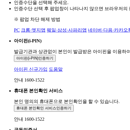
인증수단을 선택해 주세요.
인증수단 선택 후 팝업창이 나타나지 않으면 브라우저의
※ 팝업 차단 해제 방법
PC
크롬·엣지앱
웨일·삼성·사파리앱
네이버·다음·카카오
아이핀(i-PIN)
발급기관과 상관없이 본인이 발급받은
아이핀을 이용하
아이핀(i-PIN)
인증하기
아이핀 신규가입
도움말
안내 1600-1522
휴대폰 본인확인 서비스
본인 명의의 휴대폰으로
본인확인을 할 수 있습니다.
휴대폰 본인확인 서비스
인증하기
안내 1600-1522
공동인증서