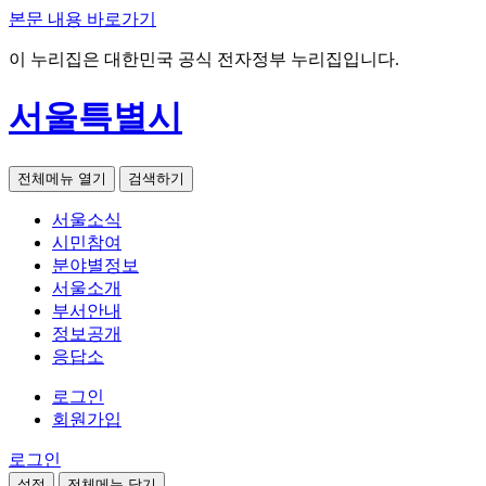
본문 내용 바로가기
이 누리집은 대한민국 공식 전자정부 누리집입니다.
서울특별시
전체메뉴 열기
검색하기
서울소식
시민참여
분야별정보
서울소개
부서안내
정보공개
응답소
로그인
회원가입
로그인
설정
전체메뉴 닫기