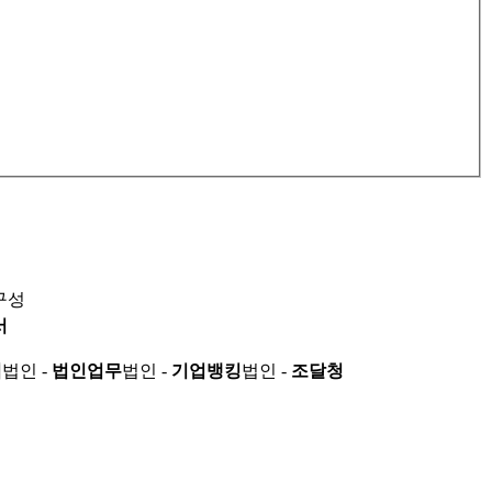
구성
서
적
법인 -
법인업무
법인 -
기업뱅킹
법인 -
조달청