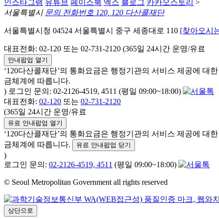
인스타그램
유튜브
페이스북
엑스
블로그
카카오스토리
>
서울특별시
문의 전화번호 120, 120 다산콜재단
서울특별시청 04524 서울특별시 중구 세종대로 110
[찾아오시는
대표전화: 02-120 또는 02-731-2120 (365일 24시간 운영/유료
안내팝업 열기
‘120다산콜재단’의 통화요금은 행정기관의 서비스 제공에 대
금체계에 따릅니다.
) 로그인 문의: 02-2126-4519, 4511 (평일 09:00~18:00)
대표전화:
02-120
또는
02-731-2120
(365일 24시간 운영/유료
유료 안내팝업 열기
‘120다산콜재단’의 통화요금은 행정기관의 서비스 제공에 대
금체계에 따릅니다.
유료 안내팝업 닫기
)
로그인 문의:
02-2126-4519, 4511
(평일 09:00~18:00)
© Seoul Metropolitan Government all rights reserved
상단으로