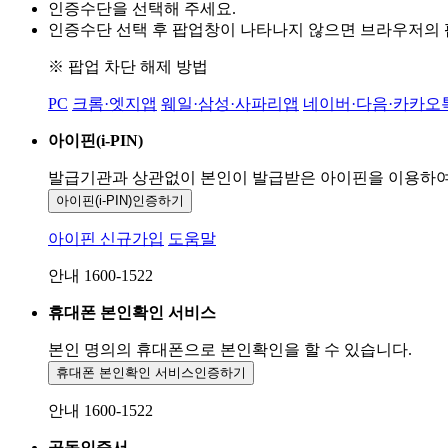
인증수단을 선택해 주세요.
인증수단 선택 후 팝업창이 나타나지 않으면 브라우저의
※ 팝업 차단 해제 방법
PC
크롬·엣지앱
웨일·삼성·사파리앱
네이버·다음·카카오
아이핀(i-PIN)
발급기관과 상관없이 본인이 발급받은
아이핀을 이용하
아이핀(i-PIN)
인증하기
아이핀 신규가입
도움말
안내 1600-1522
휴대폰 본인확인 서비스
본인 명의의 휴대폰으로
본인확인을 할 수 있습니다.
휴대폰 본인확인 서비스
인증하기
안내 1600-1522
공동인증서