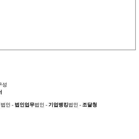
구성
서
적
법인 -
법인업무
법인 -
기업뱅킹
법인 -
조달청