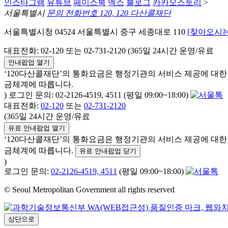
인스타그램
유튜브
페이스북
엑스
블로그
카카오스토리
>
서울특별시
문의 전화번호 120, 120 다산콜재단
서울특별시청 04524 서울특별시 중구 세종대로 110
[찾아오시는
대표전화: 02-120 또는 02-731-2120 (365일 24시간 운영/유료
안내팝업 열기
‘120다산콜재단’의 통화요금은 행정기관의 서비스 제공에 대
금체계에 따릅니다.
) 로그인 문의: 02-2126-4519, 4511 (평일 09:00~18:00)
대표전화:
02-120
또는
02-731-2120
(365일 24시간 운영/유료
유료 안내팝업 열기
‘120다산콜재단’의 통화요금은 행정기관의 서비스 제공에 대
금체계에 따릅니다.
유료 안내팝업 닫기
)
로그인 문의:
02-2126-4519, 4511
(평일 09:00~18:00)
© Seoul Metropolitan Government all rights reserved
상단으로