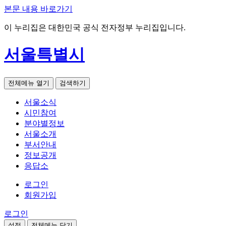
본문 내용 바로가기
이 누리집은 대한민국 공식 전자정부 누리집입니다.
서울특별시
전체메뉴 열기
검색하기
서울소식
시민참여
분야별정보
서울소개
부서안내
정보공개
응답소
로그인
회원가입
로그인
설정
전체메뉴 닫기