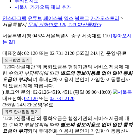
누리집지도
서울시 카카오톡 채널 추가
인스타그램
유튜브
페이스북
엑스
블로그
카카오스토리
>
서울특별시
문의 전화번호 120, 120 다산콜재단
서울특별시청 04524 서울특별시 중구 세종대로 110
[찾아오시
는 길]
대표전화: 02-120 또는 02-731-2120 (365일 24시간 운영/유료
안내팝업 열기
‘120다산콜재단’의 통화요금은 행정기관의 서비스 제공에 대
한
수익자 부담원칙에 따라
별도의 정보이용료 없이 일반 통화
요금이 부과
되며
휴대전화 이용시 본인이 가입한 이동통신사
의 요금체계에 따릅니다.
) 로그인 문의: 02-2126-4519, 4511 (평일 09:00~18:00)
대표전화:
02-120
또는
02-731-2120
(365일 24시간 운영/유료
유료 안내팝업 열기
‘120다산콜재단’의 통화요금은 행정기관의 서비스 제공에 대
한
수익자 부담원칙에 따라
별도의 정보이용료 없이 일반 통화
요금이 부과
되며
휴대전화 이용시 본인이 가입한 이동통신사