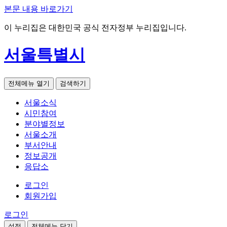
본문 내용 바로가기
이 누리집은 대한민국 공식 전자정부 누리집입니다.
서울특별시
전체메뉴 열기
검색하기
서울소식
시민참여
분야별정보
서울소개
부서안내
정보공개
응답소
로그인
회원가입
로그인
설정
전체메뉴 닫기