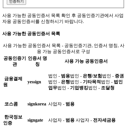
인증하기
사용 가능한 공동인증서 목록 확인 후 공동인증기관에서 사업
자용 공동인증서를 신청하시기 바랍니다.
사용 가능한 공동인증서 목록
사용 가능한 공동인증서 목록 - 공동인증기관, 인증서 명칭, 사
용 가능 공동인증서로 구성
공동인증기
인증서 명
사용 가능 공동인증서
관
칭
법인 -
범용
법인 -
은행/보험
법인 -
증권
금융결제
yessign
법인 -
은행
법인 -
기타목적
법인 -
법인
원
업무
법인 -
기업뱅킹
법인 -
조달청
코스콤
signkorea
사업자 -
범용
한국정보
signgate
사업자 -
범용
사업자 -
전자세금용
인증