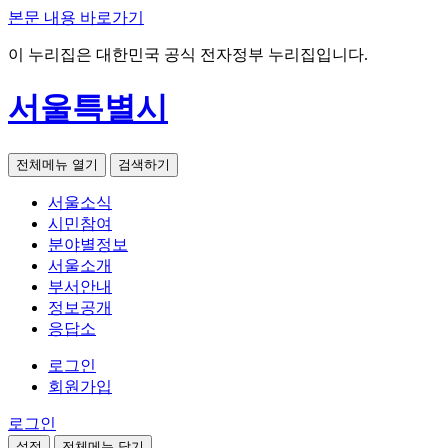
본문 내용 바로가기
이 누리집은 대한민국 공식 전자정부 누리집입니다.
서울특별시
전체메뉴 열기
검색하기
서울소식
시민참여
분야별정보
서울소개
부서안내
정보공개
응답소
로그인
회원가입
로그인
설정
전체메뉴 닫기