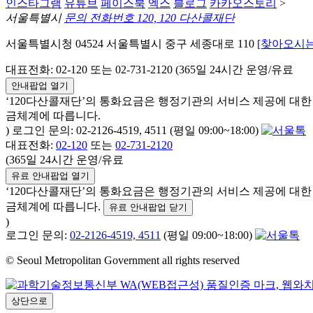
인스타그램
유튜브
페이스북
엑스
블로그
카카오스토리
>
서울특별시
문의 전화번호 120, 120 다산콜재단
서울특별시청 04524 서울특별시 중구 세종대로 110
[찾아오시는
대표전화: 02-120 또는 02-731-2120 (365일 24시간 운영/유료
안내팝업 열기
‘120다산콜재단’의 통화요금은 행정기관의 서비스 제공에 대
금체계에 따릅니다.
) 로그인 문의: 02-2126-4519, 4511 (평일 09:00~18:00)
대표전화:
02-120
또는
02-731-2120
(365일 24시간 운영/유료
유료 안내팝업 열기
‘120다산콜재단’의 통화요금은 행정기관의 서비스 제공에 대
금체계에 따릅니다.
유료 안내팝업 닫기
)
로그인 문의:
02-2126-4519, 4511
(평일 09:00~18:00)
© Seoul Metropolitan Government all rights reserved
상단으로