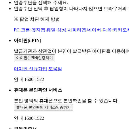
인증수단을 선택해 주세요.
인증수단 선택 후 팝업창이 나타나지 않으면 브라우저의
※ 팝업 차단 해제 방법
PC
크롬·엣지앱
웨일·삼성·사파리앱
네이버·다음·카카오
아이핀(i-PIN)
발급기관과 상관없이 본인이 발급받은
아이핀을 이용하
아이핀(i-PIN)
인증하기
아이핀 신규가입
도움말
안내 1600-1522
휴대폰 본인확인 서비스
본인 명의의 휴대폰으로
본인확인을 할 수 있습니다.
휴대폰 본인확인 서비스
인증하기
안내 1600-1522
공동인증서