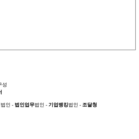
구성
서
적
법인 -
법인업무
법인 -
기업뱅킹
법인 -
조달청