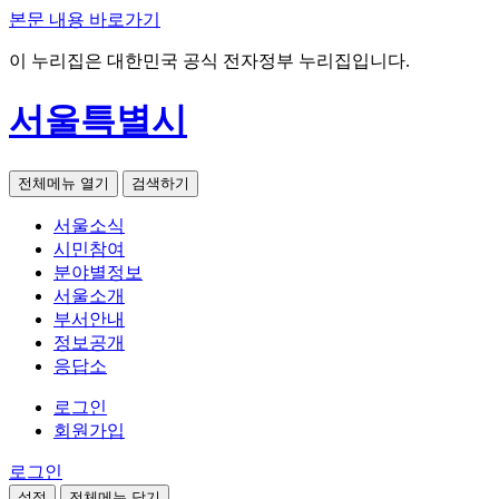
본문 내용 바로가기
이 누리집은 대한민국 공식 전자정부 누리집입니다.
서울특별시
전체메뉴 열기
검색하기
서울소식
시민참여
분야별정보
서울소개
부서안내
정보공개
응답소
로그인
회원가입
로그인
설정
전체메뉴 닫기