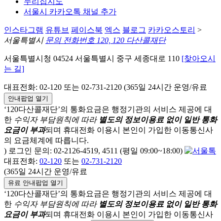
누리집지도
서울시 카카오톡 채널 추가
인스타그램
유튜브
페이스북
엑스
블로그
카카오스토리
>
서울특별시
문의 전화번호 120, 120 다산콜재단
서울특별시청 04524 서울특별시 중구 세종대로 110
[찾아오시
는 길]
대표전화: 02-120 또는 02-731-2120 (365일 24시간 운영/유료
안내팝업 열기
‘120다산콜재단’의 통화요금은 행정기관의 서비스 제공에 대
한
수익자 부담원칙에 따라
별도의 정보이용료 없이 일반 통화
요금이 부과
되며
휴대전화 이용시 본인이 가입한 이동통신사
의 요금체계에 따릅니다.
) 로그인 문의: 02-2126-4519, 4511 (평일 09:00~18:00)
대표전화:
02-120
또는
02-731-2120
(365일 24시간 운영/유료
유료 안내팝업 열기
‘120다산콜재단’의 통화요금은 행정기관의 서비스 제공에 대
한
수익자 부담원칙에 따라
별도의 정보이용료 없이 일반 통화
요금이 부과
되며
휴대전화 이용시 본인이 가입한 이동통신사