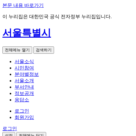
본문 내용 바로가기
이 누리집은 대한민국 공식 전자정부 누리집입니다.
서울특별시
전체메뉴 열기
검색하기
서울소식
시민참여
분야별정보
서울소개
부서안내
정보공개
응답소
로그인
회원가입
로그인
설정
전체메뉴 닫기