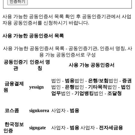
인증하기
사용 가능한 공동인증서 목록 확인 후 공동인증기관에서 사업
자용 공동인증서를 신청하시기 바랍니다.
사용 가능한 공동인증서 목록
사용 가능한 공동인증서 목록 - 공동인증기관, 인증서 명칭, 사
용 가능 공동인증서로 구성
공동인증기
인증서 명
사용 가능 공동인증서
관
칭
법인 -
범용
법인 -
은행/보험
법인 -
증권
금융결제
yessign
법인 -
은행
법인 -
기타목적
법인 -
법인
원
업무
법인 -
기업뱅킹
법인 -
조달청
코스콤
signkorea
사업자 -
범용
한국정보
signgate
사업자 -
범용
사업자 -
전자세금용
인증