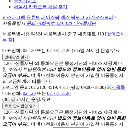
누리집지도
서울시 카카오톡 채널 추가
인스타그램
유튜브
페이스북
엑스
블로그
카카오스토리
>
서울특별시
문의 전화번호 120, 120 다산콜재단
서울특별시청 04524 서울특별시 중구 세종대로 110
[찾아오시
는 길]
대표전화: 02-120 또는 02-731-2120 (365일 24시간 운영/유료
안내팝업 열기
‘120다산콜재단’의 통화요금은 행정기관의 서비스 제공에 대
한
수익자 부담원칙에 따라
별도의 정보이용료 없이 일반 통화
요금이 부과
되며
휴대전화 이용시 본인이 가입한 이동통신사
의 요금체계에 따릅니다.
) 로그인 문의: 02-2126-4519, 4511 (평일 09:00~18:00)
대표전화:
02-120
또는
02-731-2120
(365일 24시간 운영/유료
유료 안내팝업 열기
‘120다산콜재단’의 통화요금은 행정기관의 서비스 제공에 대
한
수익자 부담원칙에 따라
별도의 정보이용료 없이 일반 통화
요금이 부과
되며
휴대전화 이용시 본인이 가입한 이동통신사