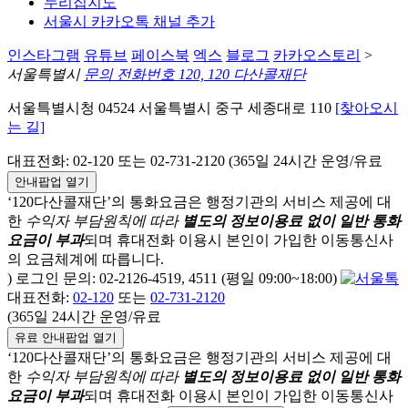
누리집지도
서울시 카카오톡 채널 추가
인스타그램
유튜브
페이스북
엑스
블로그
카카오스토리
>
서울특별시
문의 전화번호 120, 120 다산콜재단
서울특별시청 04524 서울특별시 중구 세종대로 110
[찾아오시
는 길]
대표전화: 02-120 또는 02-731-2120 (365일 24시간 운영/유료
안내팝업 열기
‘120다산콜재단’의 통화요금은 행정기관의 서비스 제공에 대
한
수익자 부담원칙에 따라
별도의 정보이용료 없이 일반 통화
요금이 부과
되며
휴대전화 이용시 본인이 가입한 이동통신사
의 요금체계에 따릅니다.
) 로그인 문의: 02-2126-4519, 4511 (평일 09:00~18:00)
대표전화:
02-120
또는
02-731-2120
(365일 24시간 운영/유료
유료 안내팝업 열기
‘120다산콜재단’의 통화요금은 행정기관의 서비스 제공에 대
한
수익자 부담원칙에 따라
별도의 정보이용료 없이 일반 통화
요금이 부과
되며
휴대전화 이용시 본인이 가입한 이동통신사