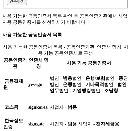
인증하기
사용 가능한 공동인증서 목록 확인 후 공동인증기관에서 사업
자용 공동인증서를 신청하시기 바랍니다.
사용 가능한 공동인증서 목록
사용 가능한 공동인증서 목록 - 공동인증기관, 인증서 명칭, 사
용 가능 공동인증서로 구성
공동인증기
인증서 명
사용 가능 공동인증서
관
칭
법인 -
범용
법인 -
은행/보험
법인 -
증권
금융결제
yessign
법인 -
은행
법인 -
기타목적
법인 -
법인
원
업무
법인 -
기업뱅킹
법인 -
조달청
코스콤
signkorea
사업자 -
범용
한국정보
signgate
사업자 -
범용
사업자 -
전자세금용
인증