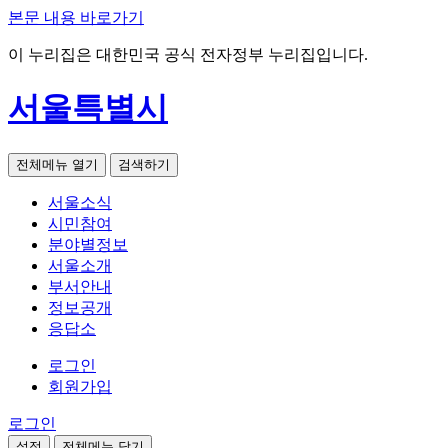
본문 내용 바로가기
이 누리집은 대한민국 공식 전자정부 누리집입니다.
서울특별시
전체메뉴 열기
검색하기
서울소식
시민참여
분야별정보
서울소개
부서안내
정보공개
응답소
로그인
회원가입
로그인
설정
전체메뉴 닫기