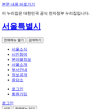
본문 내용 바로가기
이 누리집은 대한민국 공식 전자정부 누리집입니다.
서울특별시
전체메뉴 열기
검색하기
서울소식
시민참여
분야별정보
서울소개
부서안내
정보공개
응답소
로그인
회원가입
로그인
설정
전체메뉴 닫기