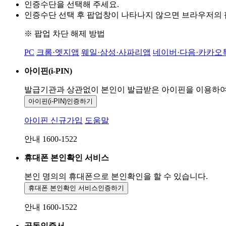
인증수단을 선택해 주세요.
인증수단 선택 후 팝업창이 나타나지 않으면 브라우저의
※ 팝업 차단 해제 방법
PC
크롬·엣지앱
웨일·삼성·사파리앱
네이버·다음·카카오
아이핀(i-PIN)
발급기관과 상관없이 본인이 발급받은
아이핀을 이용하
아이핀(i-PIN)
인증하기
아이핀 신규가입
도움말
안내 1600-1522
휴대폰 본인확인 서비스
본인 명의의 휴대폰으로
본인확인을 할 수 있습니다.
휴대폰 본인확인 서비스
인증하기
안내 1600-1522
공동인증서