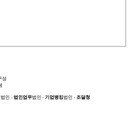
구성
서
적
법인 -
법인업무
법인 -
기업뱅킹
법인 -
조달청