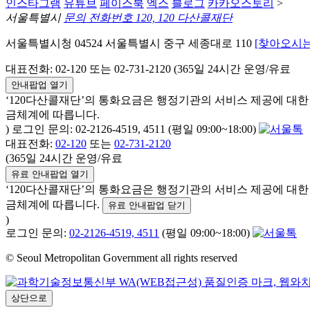
인스타그램
유튜브
페이스북
엑스
블로그
카카오스토리
>
서울특별시
문의 전화번호 120, 120 다산콜재단
서울특별시청 04524 서울특별시 중구 세종대로 110
[찾아오시는
대표전화: 02-120 또는 02-731-2120 (365일 24시간 운영/유료
안내팝업 열기
‘120다산콜재단’의 통화요금은 행정기관의 서비스 제공에 대
금체계에 따릅니다.
) 로그인 문의: 02-2126-4519, 4511 (평일 09:00~18:00)
대표전화:
02-120
또는
02-731-2120
(365일 24시간 운영/유료
유료 안내팝업 열기
‘120다산콜재단’의 통화요금은 행정기관의 서비스 제공에 대
금체계에 따릅니다.
유료 안내팝업 닫기
)
로그인 문의:
02-2126-4519, 4511
(평일 09:00~18:00)
© Seoul Metropolitan Government all rights reserved
상단으로