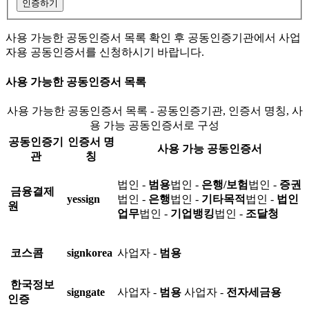
인증하기
사용 가능한 공동인증서 목록 확인 후 공동인증기관에서 사업
자용 공동인증서를 신청하시기 바랍니다.
사용 가능한 공동인증서 목록
사용 가능한 공동인증서 목록 - 공동인증기관, 인증서 명칭, 사
용 가능 공동인증서로 구성
공동인증기
인증서 명
사용 가능 공동인증서
관
칭
법인 -
범용
법인 -
은행/보험
법인 -
증권
금융결제
yessign
법인 -
은행
법인 -
기타목적
법인 -
법인
원
업무
법인 -
기업뱅킹
법인 -
조달청
코스콤
signkorea
사업자 -
범용
한국정보
signgate
사업자 -
범용
사업자 -
전자세금용
인증