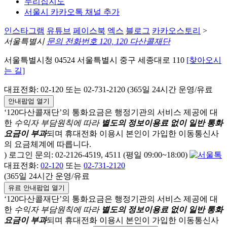
누리집지도
서울시 카카오톡 채널 추가
인스타그램
유튜브
페이스북
엑스
블로그
카카오스토리
>
서울특별시
문의 전화번호 120, 120 다산콜재단
서울특별시청 04524 서울특별시 중구 세종대로 110
[찾아오시
는 길]
대표전화: 02-120 또는 02-731-2120 (365일 24시간 운영/유료
안내팝업 열기
‘120다산콜재단’의 통화요금은 행정기관의 서비스 제공에 대
한
수익자 부담원칙에 따라
별도의 정보이용료 없이 일반 통화
요금이 부과
되며
휴대전화 이용시 본인이 가입한 이동통신사
의 요금체계에 따릅니다.
) 로그인 문의: 02-2126-4519, 4511 (평일 09:00~18:00)
대표전화:
02-120
또는
02-731-2120
(365일 24시간 운영/유료
유료 안내팝업 열기
‘120다산콜재단’의 통화요금은 행정기관의 서비스 제공에 대
한
수익자 부담원칙에 따라
별도의 정보이용료 없이 일반 통화
요금이 부과
되며
휴대전화 이용시 본인이 가입한 이동통신사