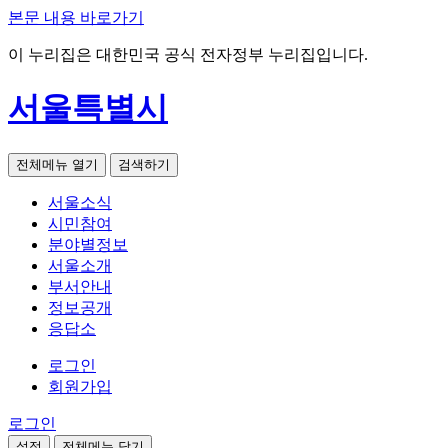
본문 내용 바로가기
이 누리집은 대한민국 공식 전자정부 누리집입니다.
서울특별시
전체메뉴 열기
검색하기
서울소식
시민참여
분야별정보
서울소개
부서안내
정보공개
응답소
로그인
회원가입
로그인
설정
전체메뉴 닫기