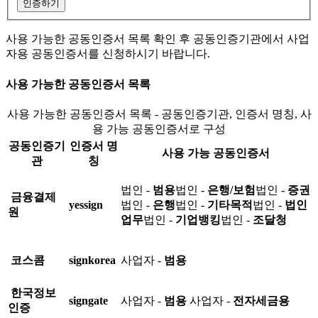
인증하기
사용 가능한 공동인증서 목록 확인 후 공동인증기관에서 사업
자용 공동인증서를 신청하시기 바랍니다.
사용 가능한 공동인증서 목록
사용 가능한 공동인증서 목록 - 공동인증기관, 인증서 명칭, 사
용 가능 공동인증서로 구성
공동인증기
인증서 명
사용 가능 공동인증서
관
칭
법인 -
범용
법인 -
은행/보험
법인 -
증권
금융결제
yessign
법인 -
은행
법인 -
기타목적
법인 -
법인
원
업무
법인 -
기업뱅킹
법인 -
조달청
코스콤
signkorea
사업자 -
범용
한국정보
signgate
사업자 -
범용
사업자 -
전자세금용
인증