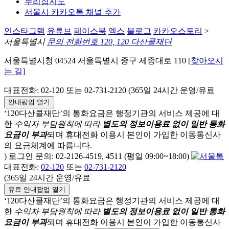
누리집지도
서울시 카카오톡 채널 추가
인스타그램
유튜브
페이스북
엑스
블로그
카카오스토리
>
서울특별시
문의 전화번호 120, 120 다산콜재단
서울특별시청 04524 서울특별시 중구 세종대로 110
[찾아오시
는 길]
대표전화: 02-120 또는 02-731-2120 (365일 24시간 운영/유료
안내팝업 열기
‘120다산콜재단’의 통화요금은 행정기관의 서비스 제공에 대
한
수익자 부담원칙에 따라
별도의 정보이용료 없이 일반 통화
요금이 부과
되며
휴대전화 이용시 본인이 가입한 이동통신사
의 요금체계에 따릅니다.
) 로그인 문의: 02-2126-4519, 4511 (평일 09:00~18:00)
대표전화:
02-120
또는
02-731-2120
(365일 24시간 운영/유료
유료 안내팝업 열기
‘120다산콜재단’의 통화요금은 행정기관의 서비스 제공에 대
한
수익자 부담원칙에 따라
별도의 정보이용료 없이 일반 통화
요금이 부과
되며
휴대전화 이용시 본인이 가입한 이동통신사