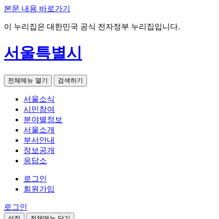
본문 내용 바로가기
이 누리집은 대한민국 공식 전자정부 누리집입니다.
서울특별시
전체메뉴 열기
검색하기
서울소식
시민참여
분야별정보
서울소개
부서안내
정보공개
응답소
로그인
회원가입
로그인
설정
전체메뉴 닫기