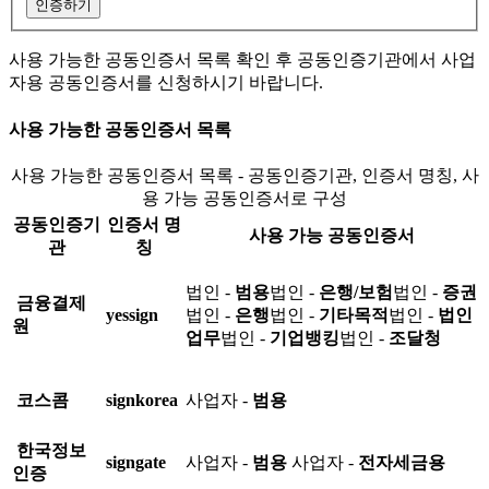
인증하기
사용 가능한 공동인증서 목록 확인 후 공동인증기관에서 사업
자용 공동인증서를 신청하시기 바랍니다.
사용 가능한 공동인증서 목록
사용 가능한 공동인증서 목록 - 공동인증기관, 인증서 명칭, 사
용 가능 공동인증서로 구성
공동인증기
인증서 명
사용 가능 공동인증서
관
칭
법인 -
범용
법인 -
은행/보험
법인 -
증권
금융결제
yessign
법인 -
은행
법인 -
기타목적
법인 -
법인
원
업무
법인 -
기업뱅킹
법인 -
조달청
코스콤
signkorea
사업자 -
범용
한국정보
signgate
사업자 -
범용
사업자 -
전자세금용
인증