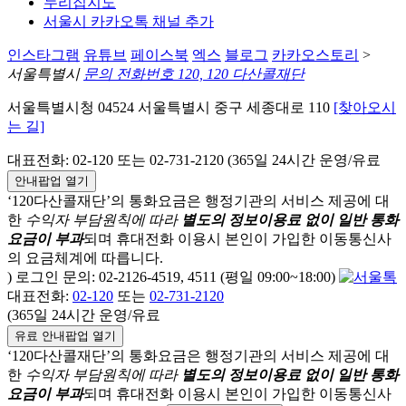
누리집지도
서울시 카카오톡 채널 추가
인스타그램
유튜브
페이스북
엑스
블로그
카카오스토리
>
서울특별시
문의 전화번호 120, 120 다산콜재단
서울특별시청 04524 서울특별시 중구 세종대로 110
[찾아오시
는 길]
대표전화: 02-120 또는 02-731-2120 (365일 24시간 운영/유료
안내팝업 열기
‘120다산콜재단’의 통화요금은 행정기관의 서비스 제공에 대
한
수익자 부담원칙에 따라
별도의 정보이용료 없이 일반 통화
요금이 부과
되며
휴대전화 이용시 본인이 가입한 이동통신사
의 요금체계에 따릅니다.
) 로그인 문의: 02-2126-4519, 4511 (평일 09:00~18:00)
대표전화:
02-120
또는
02-731-2120
(365일 24시간 운영/유료
유료 안내팝업 열기
‘120다산콜재단’의 통화요금은 행정기관의 서비스 제공에 대
한
수익자 부담원칙에 따라
별도의 정보이용료 없이 일반 통화
요금이 부과
되며
휴대전화 이용시 본인이 가입한 이동통신사