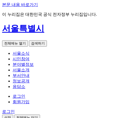
본문 내용 바로가기
이 누리집은 대한민국 공식 전자정부 누리집입니다.
서울특별시
전체메뉴 열기
검색하기
서울소식
시민참여
분야별정보
서울소개
부서안내
정보공개
응답소
로그인
회원가입
로그인
설정
전체메뉴 닫기