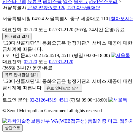
인스타그램
유튜브
페이스북
엑스
블로그
카카오스토리
>
서울특별시
문의 전화번호 120, 120 다산콜재단
서울특별시청 04524 서울특별시 중구 세종대로 110
[찾아오시는
대표전화: 02-120 또는 02-731-2120 (365일 24시간 운영/유료
안내팝업 열기
‘120다산콜재단’의 통화요금은 행정기관의 서비스 제공에 대
금체계에 따릅니다.
) 로그인 문의: 02-2126-4519, 4511 (평일 09:00~18:00)
대표전화:
02-120
또는
02-731-2120
(365일 24시간 운영/유료
유료 안내팝업 열기
‘120다산콜재단’의 통화요금은 행정기관의 서비스 제공에 대
금체계에 따릅니다.
유료 안내팝업 닫기
)
로그인 문의:
02-2126-4519, 4511
(평일 09:00~18:00)
© Seoul Metropolitan Government all rights reserved
상단으로