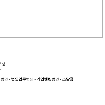
구성
서
적
법인 -
법인업무
법인 -
기업뱅킹
법인 -
조달청