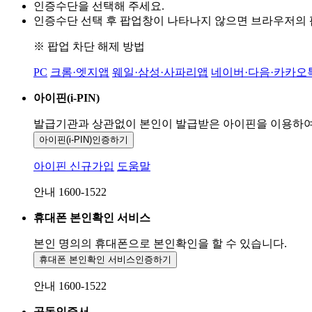
인증수단을 선택해 주세요.
인증수단 선택 후 팝업창이 나타나지 않으면 브라우저의
※ 팝업 차단 해제 방법
PC
크롬·엣지앱
웨일·삼성·사파리앱
네이버·다음·카카오
아이핀(i-PIN)
발급기관과 상관없이 본인이 발급받은
아이핀을 이용하
아이핀(i-PIN)
인증하기
아이핀 신규가입
도움말
안내 1600-1522
휴대폰 본인확인 서비스
본인 명의의 휴대폰으로
본인확인을 할 수 있습니다.
휴대폰 본인확인 서비스
인증하기
안내 1600-1522
공동인증서