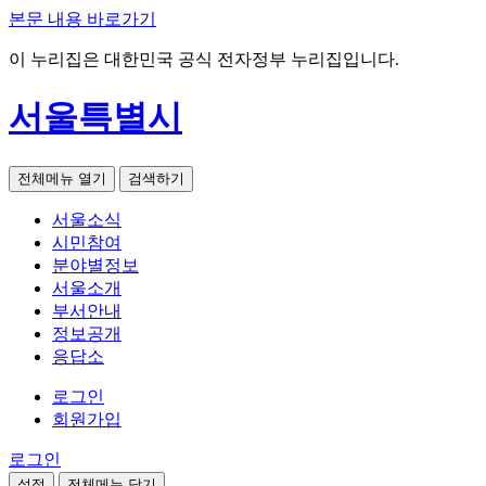
본문 내용 바로가기
이 누리집은 대한민국 공식 전자정부 누리집입니다.
서울특별시
전체메뉴 열기
검색하기
서울소식
시민참여
분야별정보
서울소개
부서안내
정보공개
응답소
로그인
회원가입
로그인
설정
전체메뉴 닫기