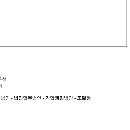
구성
서
적
법인 -
법인업무
법인 -
기업뱅킹
법인 -
조달청