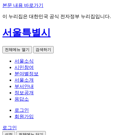
본문 내용 바로가기
이 누리집은 대한민국 공식 전자정부 누리집입니다.
서울특별시
전체메뉴 열기
검색하기
서울소식
시민참여
분야별정보
서울소개
부서안내
정보공개
응답소
로그인
회원가입
로그인
설정
전체메뉴 닫기