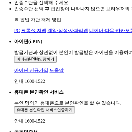
인증수단을 선택해 주세요.
인증수단 선택 후 팝업창이 나타나지 않으면 브라우저의
※ 팝업 차단 해제 방법
PC
크롬·엣지앱
웨일·삼성·사파리앱
네이버·다음·카카오
아이핀(i-PIN)
발급기관과 상관없이 본인이 발급받은
아이핀을 이용하
아이핀(i-PIN)
인증하기
아이핀 신규가입
도움말
안내 1600-1522
휴대폰 본인확인 서비스
본인 명의의 휴대폰으로
본인확인을 할 수 있습니다.
휴대폰 본인확인 서비스
인증하기
안내 1600-1522
공동인증서