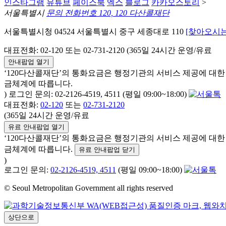
인스타그램
유튜브
페이스북
엑스
블로그
카카오스토리
>
서울특별시
문의 전화번호 120, 120 다산콜재단
서울특별시청 04524 서울특별시 중구 세종대로 110
[찾아오시는
대표전화: 02-120 또는 02-731-2120 (365일 24시간 운영/유료
안내팝업 열기
‘120다산콜재단’의 통화요금은 행정기관의 서비스 제공에 대
금체계에 따릅니다.
) 로그인 문의: 02-2126-4519, 4511 (평일 09:00~18:00)
대표전화:
02-120
또는
02-731-2120
(365일 24시간 운영/유료
유료 안내팝업 열기
‘120다산콜재단’의 통화요금은 행정기관의 서비스 제공에 대
금체계에 따릅니다.
유료 안내팝업 닫기
)
로그인 문의:
02-2126-4519, 4511
(평일 09:00~18:00)
© Seoul Metropolitan Government all rights reserved
상단으로