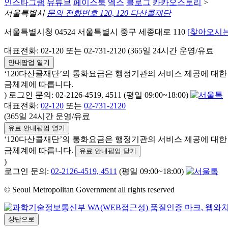
인스타그램
유튜브
페이스북
엑스
블로그
카카오스토리
>
서울특별시
문의 전화번호 120, 120 다산콜재단
서울특별시청 04524 서울특별시 중구 세종대로 110
[찾아오시는
대표전화: 02-120 또는 02-731-2120 (365일 24시간 운영/유료
안내팝업 열기
‘120다산콜재단’의 통화요금은 행정기관의 서비스 제공에 대
금체계에 따릅니다.
) 로그인 문의: 02-2126-4519, 4511 (평일 09:00~18:00)
대표전화:
02-120
또는
02-731-2120
(365일 24시간 운영/유료
유료 안내팝업 열기
‘120다산콜재단’의 통화요금은 행정기관의 서비스 제공에 대
금체계에 따릅니다.
유료 안내팝업 닫기
)
로그인 문의:
02-2126-4519, 4511
(평일 09:00~18:00)
© Seoul Metropolitan Government all rights reserved
상단으로