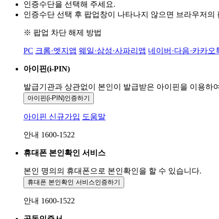
인증수단을 선택해 주세요.
인증수단 선택 후 팝업창이 나타나지 않으면 브라우저의
※ 팝업 차단 해제 방법
PC
크롬·엣지앱
웨일·삼성·사파리앱
네이버·다음·카카오
아이핀(i-PIN)
발급기관과 상관없이 본인이 발급받은
아이핀을 이용하
아이핀(i-PIN)
인증하기
아이핀 신규가입
도움말
안내 1600-1522
휴대폰 본인확인 서비스
본인 명의의 휴대폰으로
본인확인을 할 수 있습니다.
휴대폰 본인확인 서비스
인증하기
안내 1600-1522
공동인증서