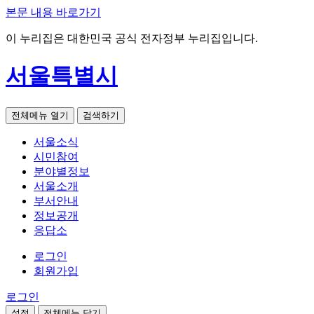
본문 내용 바로가기
이 누리집은 대한민국 공식 전자정부 누리집입니다.
서울특별시
전체메뉴 열기
검색하기
서울소식
시민참여
분야별정보
서울소개
부서안내
정보공개
응답소
로그인
회원가입
로그인
설정
전체메뉴 닫기