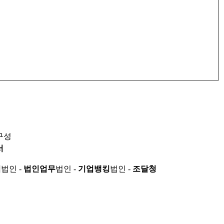
구성
서
적
법인 -
법인업무
법인 -
기업뱅킹
법인 -
조달청