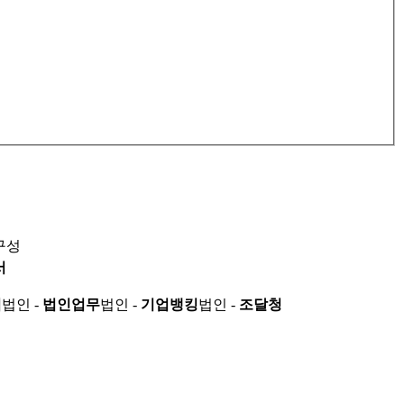
구성
서
적
법인 -
법인업무
법인 -
기업뱅킹
법인 -
조달청