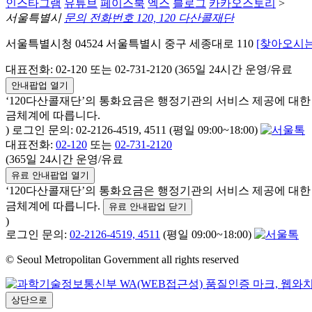
인스타그램
유튜브
페이스북
엑스
블로그
카카오스토리
>
서울특별시
문의 전화번호 120, 120 다산콜재단
서울특별시청 04524 서울특별시 중구 세종대로 110
[찾아오시는
대표전화: 02-120 또는 02-731-2120 (365일 24시간 운영/유료
안내팝업 열기
‘120다산콜재단’의 통화요금은 행정기관의 서비스 제공에 대
금체계에 따릅니다.
) 로그인 문의: 02-2126-4519, 4511 (평일 09:00~18:00)
대표전화:
02-120
또는
02-731-2120
(365일 24시간 운영/유료
유료 안내팝업 열기
‘120다산콜재단’의 통화요금은 행정기관의 서비스 제공에 대
금체계에 따릅니다.
유료 안내팝업 닫기
)
로그인 문의:
02-2126-4519, 4511
(평일 09:00~18:00)
© Seoul Metropolitan Government all rights reserved
상단으로