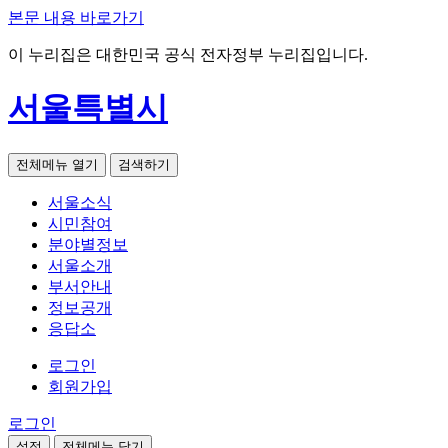
본문 내용 바로가기
이 누리집은 대한민국 공식 전자정부 누리집입니다.
서울특별시
전체메뉴 열기
검색하기
서울소식
시민참여
분야별정보
서울소개
부서안내
정보공개
응답소
로그인
회원가입
로그인
설정
전체메뉴 닫기