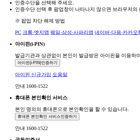
인증수단을 선택해 주세요.
인증수단 선택 후 팝업창이 나타나지 않으면 브라우저의
※ 팝업 차단 해제 방법
PC
크롬·엣지앱
웨일·삼성·사파리앱
네이버·다음·카카오
아이핀(i-PIN)
발급기관과 상관없이 본인이 발급받은
아이핀을 이용하
아이핀(i-PIN)
인증하기
아이핀 신규가입
도움말
안내 1600-1522
휴대폰 본인확인 서비스
본인 명의의 휴대폰으로
본인확인을 할 수 있습니다.
휴대폰 본인확인 서비스
인증하기
안내 1600-1522
공동인증서