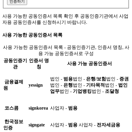
인증하기
사용 가능한 공동인증서 목록 확인 후 공동인증기관에서 사업
자용 공동인증서를 신청하시기 바랍니다.
사용 가능한 공동인증서 목록
사용 가능한 공동인증서 목록 - 공동인증기관, 인증서 명칭, 사
용 가능 공동인증서로 구성
공동인증기
인증서 명
사용 가능 공동인증서
관
칭
법인 -
범용
법인 -
은행/보험
법인 -
증권
금융결제
yessign
법인 -
은행
법인 -
기타목적
법인 -
법인
원
업무
법인 -
기업뱅킹
법인 -
조달청
코스콤
signkorea
사업자 -
범용
한국정보
signgate
사업자 -
범용
사업자 -
전자세금용
인증