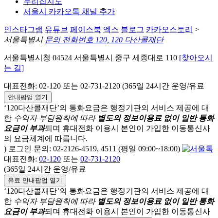
누리집지도
서울시 카카오톡 채널 추가
인스타그램
유튜브
페이스북
엑스
블로그
카카오스토리
>
서울특별시
문의 전화번호 120, 120 다산콜재단
서울특별시청 04524 서울특별시 중구 세종대로 110
[찾아오시
는 길]
대표전화: 02-120 또는 02-731-2120 (365일 24시간 운영/유료
안내팝업 열기
‘120다산콜재단’의 통화요금은 행정기관의 서비스 제공에 대
한
수익자 부담원칙에 따라
별도의 정보이용료 없이 일반 통화
요금이 부과
되며
휴대전화 이용시 본인이 가입한 이동통신사
의 요금체계에 따릅니다.
) 로그인 문의: 02-2126-4519, 4511 (평일 09:00~18:00)
대표전화:
02-120
또는
02-731-2120
(365일 24시간 운영/유료
유료 안내팝업 열기
‘120다산콜재단’의 통화요금은 행정기관의 서비스 제공에 대
한
수익자 부담원칙에 따라
별도의 정보이용료 없이 일반 통화
요금이 부과
되며
휴대전화 이용시 본인이 가입한 이동통신사