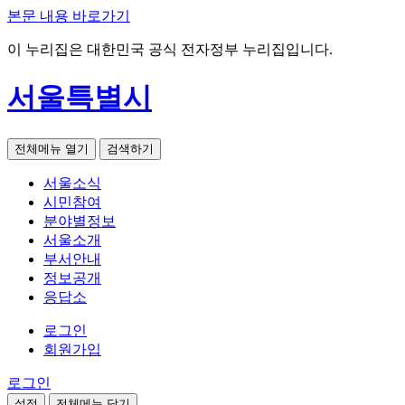
본문 내용 바로가기
이 누리집은 대한민국 공식 전자정부 누리집입니다.
서울특별시
전체메뉴 열기
검색하기
서울소식
시민참여
분야별정보
서울소개
부서안내
정보공개
응답소
로그인
회원가입
로그인
설정
전체메뉴 닫기