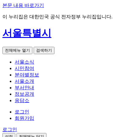
본문 내용 바로가기
이 누리집은 대한민국 공식 전자정부 누리집입니다.
서울특별시
전체메뉴 열기
검색하기
서울소식
시민참여
분야별정보
서울소개
부서안내
정보공개
응답소
로그인
회원가입
로그인
설정
전체메뉴 닫기