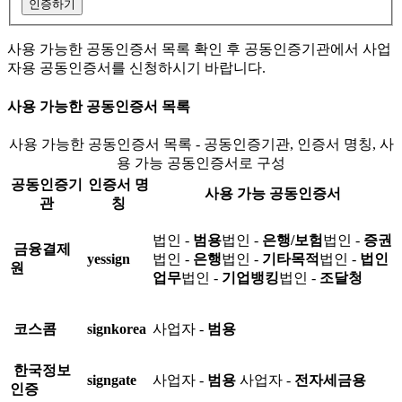
인증하기
사용 가능한 공동인증서 목록 확인 후 공동인증기관에서 사업
자용 공동인증서를 신청하시기 바랍니다.
사용 가능한 공동인증서 목록
사용 가능한 공동인증서 목록 - 공동인증기관, 인증서 명칭, 사
용 가능 공동인증서로 구성
공동인증기
인증서 명
사용 가능 공동인증서
관
칭
법인 -
범용
법인 -
은행/보험
법인 -
증권
금융결제
yessign
법인 -
은행
법인 -
기타목적
법인 -
법인
원
업무
법인 -
기업뱅킹
법인 -
조달청
코스콤
signkorea
사업자 -
범용
한국정보
signgate
사업자 -
범용
사업자 -
전자세금용
인증