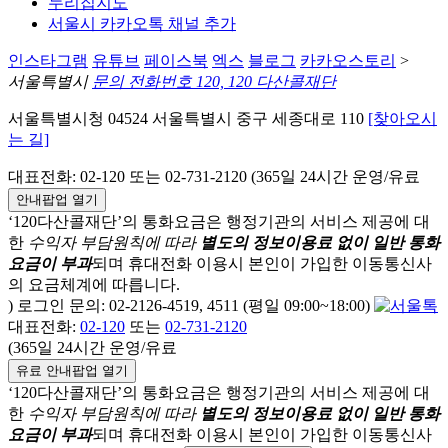
누리집지도
서울시 카카오톡 채널 추가
인스타그램
유튜브
페이스북
엑스
블로그
카카오스토리
>
서울특별시
문의 전화번호 120, 120 다산콜재단
서울특별시청 04524 서울특별시 중구 세종대로 110
[찾아오시
는 길]
대표전화: 02-120 또는 02-731-2120 (365일 24시간 운영/유료
안내팝업 열기
‘120다산콜재단’의 통화요금은 행정기관의 서비스 제공에 대
한
수익자 부담원칙에 따라
별도의 정보이용료 없이 일반 통화
요금이 부과
되며
휴대전화 이용시 본인이 가입한 이동통신사
의 요금체계에 따릅니다.
) 로그인 문의: 02-2126-4519, 4511 (평일 09:00~18:00)
대표전화:
02-120
또는
02-731-2120
(365일 24시간 운영/유료
유료 안내팝업 열기
‘120다산콜재단’의 통화요금은 행정기관의 서비스 제공에 대
한
수익자 부담원칙에 따라
별도의 정보이용료 없이 일반 통화
요금이 부과
되며
휴대전화 이용시 본인이 가입한 이동통신사