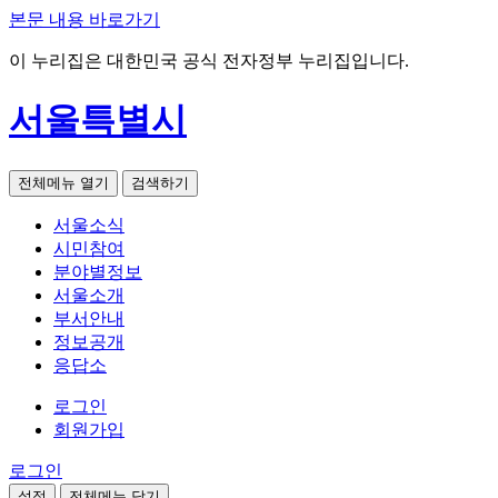
본문 내용 바로가기
이 누리집은 대한민국 공식 전자정부 누리집입니다.
서울특별시
전체메뉴 열기
검색하기
서울소식
시민참여
분야별정보
서울소개
부서안내
정보공개
응답소
로그인
회원가입
로그인
설정
전체메뉴 닫기