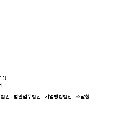
구성
서
적
법인 -
법인업무
법인 -
기업뱅킹
법인 -
조달청