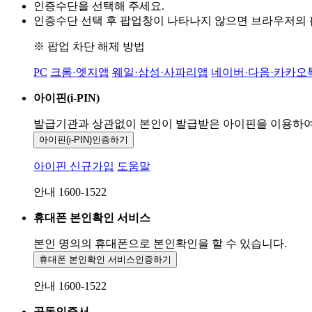
인증수단을 선택해 주세요.
인증수단 선택 후 팝업창이 나타나지 않으면 브라우저의
※ 팝업 차단 해제 방법
PC
크롬·엣지앱
웨일·삼성·사파리앱
네이버·다음·카카오
아이핀(i-PIN)
발급기관과 상관없이 본인이 발급받은
아이핀을 이용하
아이핀(i-PIN)
인증하기
아이핀 신규가입
도움말
안내 1600-1522
휴대폰 본인확인 서비스
본인 명의의 휴대폰으로
본인확인을 할 수 있습니다.
휴대폰 본인확인 서비스
인증하기
안내 1600-1522
공동인증서