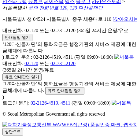
인스타그램
유튜브
페이스북
엑스
블로그
카카오스토리
>
서울특별시
문의 전화번호 120, 120 다산콜재단
서울특별시청 04524 서울특별시 중구 세종대로 110
[찾아오시는
대표전화: 02-120 또는 02-731-2120 (365일 24시간 운영/유료
안내팝업 열기
‘120다산콜재단’의 통화요금은 행정기관의 서비스 제공에 대
금체계에 따릅니다.
) 로그인 문의: 02-2126-4519, 4511 (평일 09:00~18:00)
대표전화:
02-120
또는
02-731-2120
(365일 24시간 운영/유료
유료 안내팝업 열기
‘120다산콜재단’의 통화요금은 행정기관의 서비스 제공에 대
금체계에 따릅니다.
유료 안내팝업 닫기
)
로그인 문의:
02-2126-4519, 4511
(평일 09:00~18:00)
© Seoul Metropolitan Government all rights reserved
상단으로