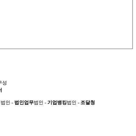
구성
서
적
법인 -
법인업무
법인 -
기업뱅킹
법인 -
조달청