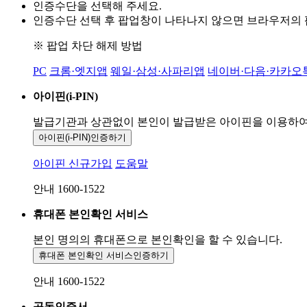
인증수단을 선택해 주세요.
인증수단 선택 후 팝업창이 나타나지 않으면 브라우저의
※ 팝업 차단 해제 방법
PC
크롬·엣지앱
웨일·삼성·사파리앱
네이버·다음·카카오
아이핀(i-PIN)
발급기관과 상관없이 본인이 발급받은
아이핀을 이용하
아이핀(i-PIN)
인증하기
아이핀 신규가입
도움말
안내 1600-1522
휴대폰 본인확인 서비스
본인 명의의 휴대폰으로
본인확인을 할 수 있습니다.
휴대폰 본인확인 서비스
인증하기
안내 1600-1522
공동인증서