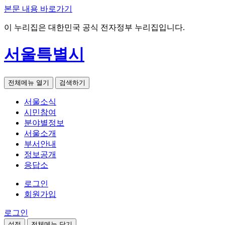
본문 내용 바로가기
이 누리집은 대한민국 공식 전자정부 누리집입니다.
서울특별시
전체메뉴 열기
검색하기
서울소식
시민참여
분야별정보
서울소개
부서안내
정보공개
응답소
로그인
회원가입
로그인
설정
전체메뉴 닫기