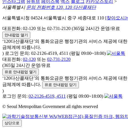
인스타그램
유튜브
페이스북
엑스
블로그
카카오스토리
>
서울특별시
문의 전화번호 120, 120 다산콜재단
서울특별시청 04524 서울특별시 중구 세종대로 110
[찾아오시는
대표전화: 02-120 또는 02-731-2120 (365일 24시간 운영/유료
안내팝업 열기
‘120다산콜재단’의 통화요금은 행정기관의 서비스 제공에 대
금체계에 따릅니다.
) 로그인 문의: 02-2126-4519, 4511 (평일 09:00~18:00)
대표전화:
02-120
또는
02-731-2120
(365일 24시간 운영/유료
유료 안내팝업 열기
‘120다산콜재단’의 통화요금은 행정기관의 서비스 제공에 대
금체계에 따릅니다.
유료 안내팝업 닫기
)
로그인 문의:
02-2126-4519, 4511
(평일 09:00~18:00)
© Seoul Metropolitan Government all rights reserved
상단으로