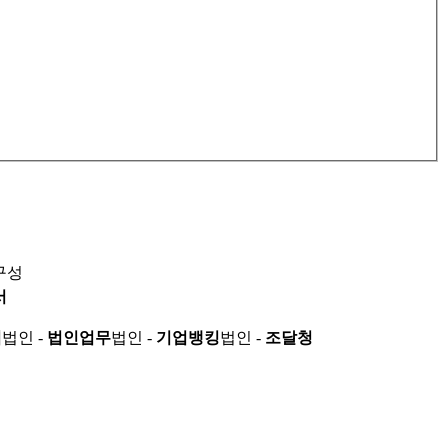
구성
서
적
법인 -
법인업무
법인 -
기업뱅킹
법인 -
조달청