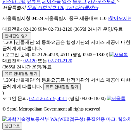
인스타그램
유튜브
페이스북
엑스
블로그
카카오스토리
>
서울특별시
문의 전화번호 120, 120 다산콜재단
서울특별시청 04524 서울특별시 중구 세종대로 110
[찾아오시는
대표전화: 02-120 또는 02-731-2120 (365일 24시간 운영/유료
안내팝업 열기
‘120다산콜재단’의 통화요금은 행정기관의 서비스 제공에 대
금체계에 따릅니다.
) 로그인 문의: 02-2126-4519, 4511 (평일 09:00~18:00)
대표전화:
02-120
또는
02-731-2120
(365일 24시간 운영/유료
유료 안내팝업 열기
‘120다산콜재단’의 통화요금은 행정기관의 서비스 제공에 대
금체계에 따릅니다.
유료 안내팝업 닫기
)
로그인 문의:
02-2126-4519, 4511
(평일 09:00~18:00)
© Seoul Metropolitan Government all rights reserved
상단으로