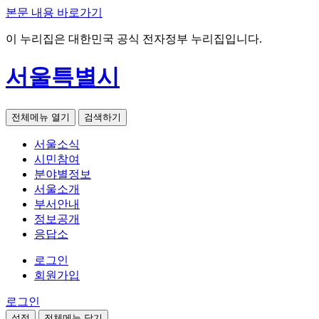
본문 내용 바로가기
이 누리집은 대한민국 공식 전자정부 누리집입니다.
서울특별시
전체메뉴 열기
검색하기
서울소식
시민참여
분야별정보
서울소개
부서안내
정보공개
응답소
로그인
회원가입
로그인
설정
전체메뉴 닫기