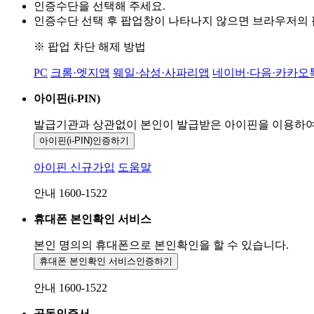
인증수단을 선택해 주세요.
인증수단 선택 후 팝업창이 나타나지 않으면 브라우저의
※ 팝업 차단 해제 방법
PC
크롬·엣지앱
웨일·삼성·사파리앱
네이버·다음·카카오
아이핀(i-PIN)
발급기관과 상관없이 본인이 발급받은
아이핀을 이용하
아이핀(i-PIN)
인증하기
아이핀 신규가입
도움말
안내 1600-1522
휴대폰 본인확인 서비스
본인 명의의 휴대폰으로
본인확인을 할 수 있습니다.
휴대폰 본인확인 서비스
인증하기
안내 1600-1522
공동인증서