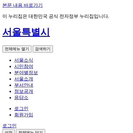
본문 내용 바로가기
이 누리집은 대한민국 공식 전자정부 누리집입니다.
서울특별시
전체메뉴 열기
검색하기
서울소식
시민참여
분야별정보
서울소개
부서안내
정보공개
응답소
로그인
회원가입
로그인
설정
전체메뉴 닫기