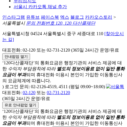
누리집지도
서울시 카카오톡 채널 추가
인스타그램
유튜브
페이스북
엑스
블로그
카카오스토리
>
서울특별시
문의 전화번호 120, 120 다산콜재단
서울특별시청 04524 서울특별시 중구 세종대로 110
[찾아오시
는 길]
대표전화: 02-120 또는 02-731-2120 (365일 24시간 운영/유료
안내팝업 열기
‘120다산콜재단’의 통화요금은 행정기관의 서비스 제공에 대
한
수익자 부담원칙에 따라
별도의 정보이용료 없이 일반 통화
요금이 부과
되며
휴대전화 이용시 본인이 가입한 이동통신사
의 요금체계에 따릅니다.
) 로그인 문의: 02-2126-4519, 4511 (평일 09:00~18:00)
대표전화:
02-120
또는
02-731-2120
(365일 24시간 운영/유료
유료 안내팝업 열기
‘120다산콜재단’의 통화요금은 행정기관의 서비스 제공에 대
한
수익자 부담원칙에 따라
별도의 정보이용료 없이 일반 통화
요금이 부과
되며
휴대전화 이용시 본인이 가입한 이동통신사