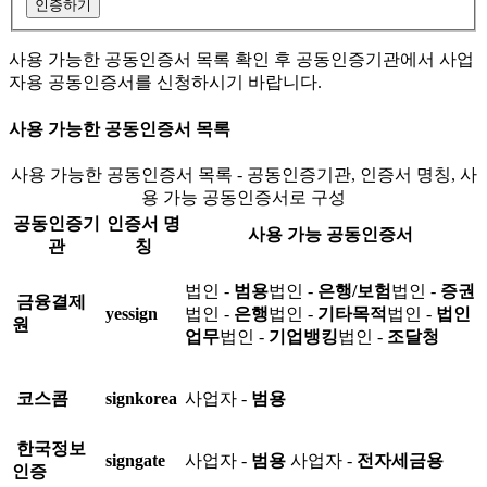
인증하기
사용 가능한 공동인증서 목록 확인 후 공동인증기관에서 사업
자용 공동인증서를 신청하시기 바랍니다.
사용 가능한 공동인증서 목록
사용 가능한 공동인증서 목록 - 공동인증기관, 인증서 명칭, 사
용 가능 공동인증서로 구성
공동인증기
인증서 명
사용 가능 공동인증서
관
칭
법인 -
범용
법인 -
은행/보험
법인 -
증권
금융결제
yessign
법인 -
은행
법인 -
기타목적
법인 -
법인
원
업무
법인 -
기업뱅킹
법인 -
조달청
코스콤
signkorea
사업자 -
범용
한국정보
signgate
사업자 -
범용
사업자 -
전자세금용
인증