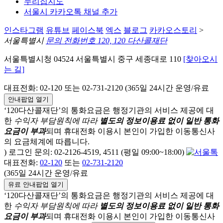
누리집지도
서울시 카카오톡 채널 추가
인스타그램
유튜브
페이스북
엑스
블로그
카카오스토리
>
서울특별시
문의 전화번호 120, 120 다산콜재단
서울특별시청 04524 서울특별시 중구 세종대로 110
[찾아오시
는 길]
대표전화: 02-120 또는 02-731-2120 (365일 24시간 운영/유료
안내팝업 열기
‘120다산콜재단’의 통화요금은 행정기관의 서비스 제공에 대
한
수익자 부담원칙에 따라
별도의 정보이용료 없이 일반 통화
요금이 부과
되며
휴대전화 이용시 본인이 가입한 이동통신사
의 요금체계에 따릅니다.
) 로그인 문의: 02-2126-4519, 4511 (평일 09:00~18:00)
대표전화:
02-120
또는
02-731-2120
(365일 24시간 운영/유료
유료 안내팝업 열기
‘120다산콜재단’의 통화요금은 행정기관의 서비스 제공에 대
한
수익자 부담원칙에 따라
별도의 정보이용료 없이 일반 통화
요금이 부과
되며
휴대전화 이용시 본인이 가입한 이동통신사