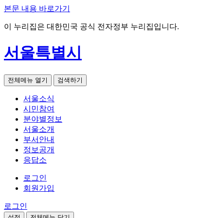
본문 내용 바로가기
이 누리집은 대한민국 공식 전자정부 누리집입니다.
서울특별시
전체메뉴 열기
검색하기
서울소식
시민참여
분야별정보
서울소개
부서안내
정보공개
응답소
로그인
회원가입
로그인
설정
전체메뉴 닫기