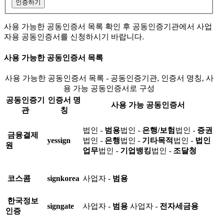
인증하기
사용 가능한 공동인증서 목록 확인 후 공동인증기관에서 사업
자용 공동인증서를 신청하시기 바랍니다.
사용 가능한 공동인증서 목록
사용 가능한 공동인증서 목록 - 공동인증기관, 인증서 명칭, 사
용 가능 공동인증서로 구성
공동인증기
인증서 명
사용 가능 공동인증서
관
칭
법인 -
범용
법인 -
은행/보험
법인 -
증권
금융결제
yessign
법인 -
은행
법인 -
기타목적
법인 -
법인
원
업무
법인 -
기업뱅킹
법인 -
조달청
코스콤
signkorea
사업자 -
범용
한국정보
signgate
사업자 -
범용
사업자 -
전자세금용
인증