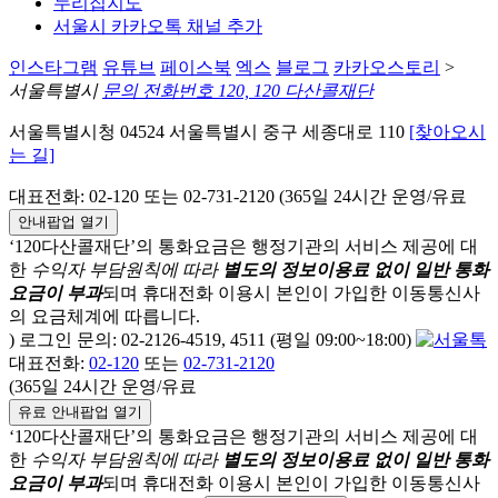
누리집지도
서울시 카카오톡 채널 추가
인스타그램
유튜브
페이스북
엑스
블로그
카카오스토리
>
서울특별시
문의 전화번호 120, 120 다산콜재단
서울특별시청 04524 서울특별시 중구 세종대로 110
[찾아오시
는 길]
대표전화: 02-120 또는 02-731-2120 (365일 24시간 운영/유료
안내팝업 열기
‘120다산콜재단’의 통화요금은 행정기관의 서비스 제공에 대
한
수익자 부담원칙에 따라
별도의 정보이용료 없이 일반 통화
요금이 부과
되며
휴대전화 이용시 본인이 가입한 이동통신사
의 요금체계에 따릅니다.
) 로그인 문의: 02-2126-4519, 4511 (평일 09:00~18:00)
대표전화:
02-120
또는
02-731-2120
(365일 24시간 운영/유료
유료 안내팝업 열기
‘120다산콜재단’의 통화요금은 행정기관의 서비스 제공에 대
한
수익자 부담원칙에 따라
별도의 정보이용료 없이 일반 통화
요금이 부과
되며
휴대전화 이용시 본인이 가입한 이동통신사