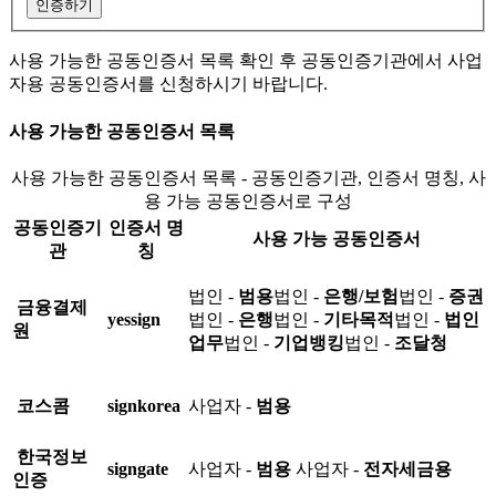
인증하기
사용 가능한 공동인증서 목록 확인 후 공동인증기관에서 사업
자용 공동인증서를 신청하시기 바랍니다.
사용 가능한 공동인증서 목록
사용 가능한 공동인증서 목록 - 공동인증기관, 인증서 명칭, 사
용 가능 공동인증서로 구성
공동인증기
인증서 명
사용 가능 공동인증서
관
칭
법인 -
범용
법인 -
은행/보험
법인 -
증권
금융결제
yessign
법인 -
은행
법인 -
기타목적
법인 -
법인
원
업무
법인 -
기업뱅킹
법인 -
조달청
코스콤
signkorea
사업자 -
범용
한국정보
signgate
사업자 -
범용
사업자 -
전자세금용
인증