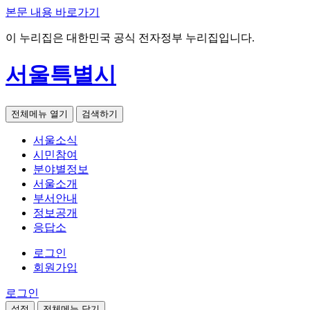
본문 내용 바로가기
이 누리집은 대한민국 공식 전자정부 누리집입니다.
서울특별시
전체메뉴 열기
검색하기
서울소식
시민참여
분야별정보
서울소개
부서안내
정보공개
응답소
로그인
회원가입
로그인
설정
전체메뉴 닫기