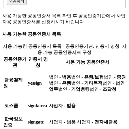
인증하기
사용 가능한 공동인증서 목록 확인 후 공동인증기관에서 사업
자용 공동인증서를 신청하시기 바랍니다.
사용 가능한 공동인증서 목록
사용 가능한 공동인증서 목록 - 공동인증기관, 인증서 명칭, 사
용 가능 공동인증서로 구성
공동인증기
인증서 명
사용 가능 공동인증서
관
칭
법인 -
범용
법인 -
은행/보험
법인 -
증권
금융결제
yessign
법인 -
은행
법인 -
기타목적
법인 -
법인
원
업무
법인 -
기업뱅킹
법인 -
조달청
코스콤
signkorea
사업자 -
범용
한국정보
signgate
사업자 -
범용
사업자 -
전자세금용
인증