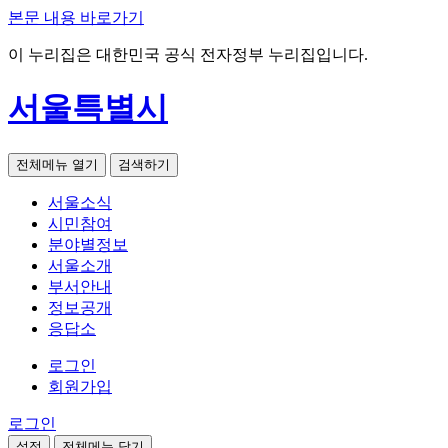
본문 내용 바로가기
이 누리집은 대한민국 공식 전자정부 누리집입니다.
서울특별시
전체메뉴 열기
검색하기
서울소식
시민참여
분야별정보
서울소개
부서안내
정보공개
응답소
로그인
회원가입
로그인
설정
전체메뉴 닫기