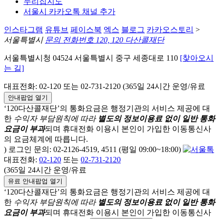
누리집지도
서울시 카카오톡 채널 추가
인스타그램
유튜브
페이스북
엑스
블로그
카카오스토리
>
서울특별시
문의 전화번호 120, 120 다산콜재단
서울특별시청 04524 서울특별시 중구 세종대로 110
[찾아오시
는 길]
대표전화: 02-120 또는 02-731-2120 (365일 24시간 운영/유료
안내팝업 열기
‘120다산콜재단’의 통화요금은 행정기관의 서비스 제공에 대
한
수익자 부담원칙에 따라
별도의 정보이용료 없이 일반 통화
요금이 부과
되며
휴대전화 이용시 본인이 가입한 이동통신사
의 요금체계에 따릅니다.
) 로그인 문의: 02-2126-4519, 4511 (평일 09:00~18:00)
대표전화:
02-120
또는
02-731-2120
(365일 24시간 운영/유료
유료 안내팝업 열기
‘120다산콜재단’의 통화요금은 행정기관의 서비스 제공에 대
한
수익자 부담원칙에 따라
별도의 정보이용료 없이 일반 통화
요금이 부과
되며
휴대전화 이용시 본인이 가입한 이동통신사