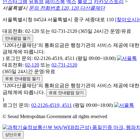
인스타그램
유튜브
페이스북
엑스
블로그
카카오스토리
>
서울특별시
문의 전화번호 120, 120 다산콜재단
서울특별시청 04524 서울특별시 중구 세종대로 110
[찾아오시는
대표전화: 02-120 또는 02-731-2120 (365일 24시간 운영/유료
안내팝업 열기
‘120다산콜재단’의 통화요금은 행정기관의 서비스 제공에 대
금체계에 따릅니다.
) 로그인 문의: 02-2126-4519, 4511 (평일 09:00~18:00)
대표전화:
02-120
또는
02-731-2120
(365일 24시간 운영/유료
유료 안내팝업 열기
‘120다산콜재단’의 통화요금은 행정기관의 서비스 제공에 대
금체계에 따릅니다.
유료 안내팝업 닫기
)
로그인 문의:
02-2126-4519, 4511
(평일 09:00~18:00)
© Seoul Metropolitan Government all rights reserved
상단으로