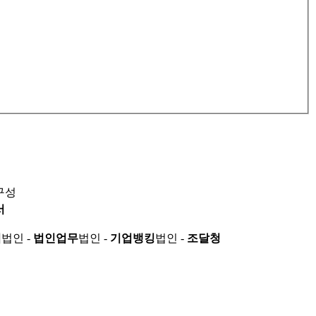
구성
서
적
법인 -
법인업무
법인 -
기업뱅킹
법인 -
조달청