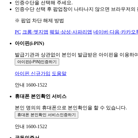
인증수단을 선택해 주세요.
인증수단 선택 후 팝업창이 나타나지 않으면 브라우저의
※ 팝업 차단 해제 방법
PC
크롬·엣지앱
웨일·삼성·사파리앱
네이버·다음·카카오
아이핀(i-PIN)
발급기관과 상관없이 본인이 발급받은
아이핀을 이용하
아이핀(i-PIN)
인증하기
아이핀 신규가입
도움말
안내 1600-1522
휴대폰 본인확인 서비스
본인 명의의 휴대폰으로
본인확인을 할 수 있습니다.
휴대폰 본인확인 서비스
인증하기
안내 1600-1522
공동인증서